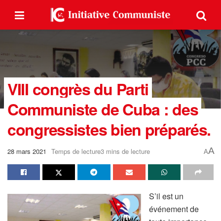
VIII congrès du Parti
Communiste de Cuba : des
congressistes bien préparés.
A
28 mars 2021
Temps de lecture3 mins de lecture
A
S’il est un
événement de