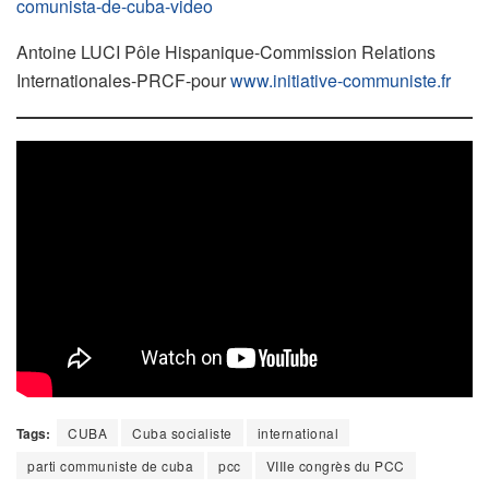
comunista-de-cuba-video
Antoine LUCI Pôle Hispanique-Commission Relations
Internationales-PRCF-pour
www.initiative-communiste.fr
Tags:
CUBA
Cuba socialiste
international
parti communiste de cuba
pcc
VIIIe congrès du PCC