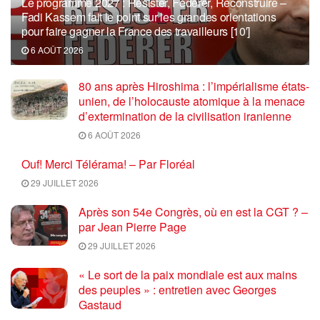
Le programme 2027 : Résister, Fédérer, Reconstruire –
Fadi Kassem fait le point sur les grandes orientations
pour faire gagner la France des travailleurs [10′]
6 AOÛT 2026
80 ans après Hiroshima : l’impérialisme états-
unien, de l’holocauste atomique à la menace
d’extermination de la civilisation iranienne
6 AOÛT 2026
Ouf! Merci Télérama! – Par Floréal
29 JUILLET 2026
Après son 54e Congrès, où en est la CGT ? –
par Jean Pierre Page
29 JUILLET 2026
« Le sort de la paix mondiale est aux mains
des peuples » : entretien avec Georges
Gastaud