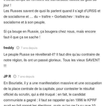
jour !
Les Russes savent de quoi ils parlent quand il s’agit d’URSS et
de socialisme et … du « traître » Gorbatchev : traître au
socialisme et à son peuple.
Si ça bouge en Russie, ça bougera chez nous, mais encore
faut-il que ça se sache !
freddy
7 ans depuis
Le peuple Russe se réveillerait-il? Il faut dire qu’au contraire de
notre région, ils ont un passé glorieux. Tous les vieux SAVENT
!!!
JP R
7 ans depuis
En Bouriatie, il y a une manifestation massive et une occupation
de la place centrale de la capitale, pour contester le résultat
officiel du scrutin, qui a été truqué : en fait, le candidat
communiste a gagné : il faut se rappeler qu’en 1996 le KPRF
avait en fait gagné les élections, mais qu’on ne l’a su que 10