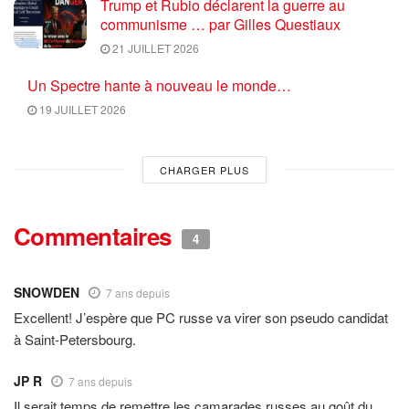
Trump et Rubio déclarent la guerre au
communisme … par Gilles Questiaux
21 JUILLET 2026
Un Spectre hante à nouveau le monde…
19 JUILLET 2026
CHARGER PLUS
Commentaires
4
SNOWDEN
7 ans depuis
Excellent! J’espère que PC russe va virer son pseudo candidat
à Saint-Petersbourg.
JP R
7 ans depuis
Il serait temps de remettre les camarades russes au goût du