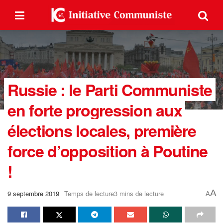
Russie : le Parti Communiste
en forte progression aux
élections locales, première
force d’opposition à Poutine
!
A
9 septembre 2019
Temps de lecture3 mins de lecture
A