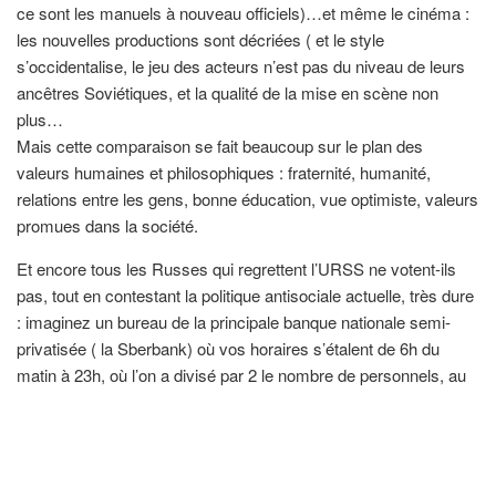
ce sont les manuels à nouveau officiels)…et même le cinéma :
les nouvelles productions sont décriées ( et le style
s’occidentalise, le jeu des acteurs n’est pas du niveau de leurs
ancêtres Soviétiques, et la qualité de la mise en scène non
plus…
Mais cette comparaison se fait beaucoup sur le plan des
valeurs humaines et philosophiques : fraternité, humanité,
relations entre les gens, bonne éducation, vue optimiste, valeurs
promues dans la société.
Et encore tous les Russes qui regrettent l’URSS ne votent-ils
pas, tout en contestant la politique antisociale actuelle, très dure
: imaginez un bureau de la principale banque nationale semi-
privatisée ( la Sberbank) où vos horaires s’étalent de 6h du
matin à 23h, où l’on a divisé par 2 le nombre de personnels, au
nom de … difficultés financières : et vous n’avez pas votre mot
à dire : sinon, la porte !). Si vous êtes une femme avec enfant,
vous n’avez pas les moyens de de l’éduquer et vous devez
dépendre d’un mari… de bon gré ou de mauvais gré. Les