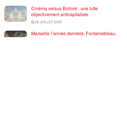
Cinéma versus Bolloré : une lutte
objectivement anticapitaliste
28 JUILLET 2026
Marseille l’année dernière, Fontainebleau,
Arcachon, la Drôme et les Écrins cette année
: la France brûle sous l’incendie de l’austérité
de l’Union européenne
26 JUILLET 2026
« Cuba socialiste est la digue avancée des
peuples libres » – Gilda Landini PRCF [
#Paris manifestation de solidarité avec Cuba
#26Julio ]
25 JUILLET 2026
Incendies, canicules, capitalisme : la France
au bord du brasier
24 JUILLET 2026