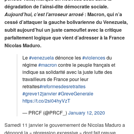
dégradation de l’ainsi-dite démocratie sociale.
Aujourd’hui, c’est l’arroseur arrosé
: Macron, qui n’a
cessé d’attaquer la gauche bolivarienne du Venezuela,
subit aujourd’hui un juste camouflet avec la critique
parfaitement logique que vient d’adresser à la France
Nicolas Maduro.
Le
#venezuela
dénonce les
#violences
du
régime
#macron
contre le peuple français et
indique sa solidarité avec la juste lutte des
travailleurs de France pour leur
retraites
#reformesdesretraites
#greve12janvier
#GreveGenerale
https://t.co/2si04hyVzT
— PRCF (@PRCF_)
January 12, 2020
Samedi 11 janvier le gouvernement de Nicolas Maduro a
dénoncé la « répression excessive » dont fait preuve,