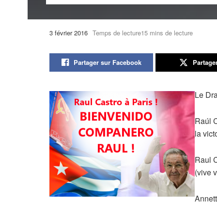
3 février 2016
Temps de lecture15 mins de lecture
Partager sur Facebook
Partage
Le Dra
Raúl C
la vic
Raul C
(vive 
Annett