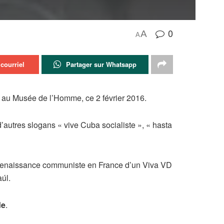
0
A
A
courriel
Partager sur Whatsapp
s au Musée de l’Homme, ce 2 février 2016.
’autres slogans « vive Cuba socialiste », « hasta
 Renaissance communiste en France d’un Viva VD
úl.
de
.