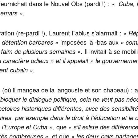
 pleurnichait dans le Nouvel Obs (pardi !) : «
Cuba, l
hemars ».
ration (re-pardi !), Laurent Fabius s’alarmait :
« Rép
 détention barbares »
imposées là -bas aux
« comb
 faim de plusieurs semaines »
. Il invitait à se mob
 caractère odieux » et il appelait » le gouverneme
ent cubain ».
ba (où il mangea de la langouste et son chapeau) : af
bloquer le dialogue politique, cela ne veut pas néc
ectoires historiques différentes, avec des sensibilité
res, par exemple dans le droit à l’éducation et le dr
 l’Europe et Cuba »
, que
« s’il existe des différen
très nombreuses »
, et que
« les deux pays partag