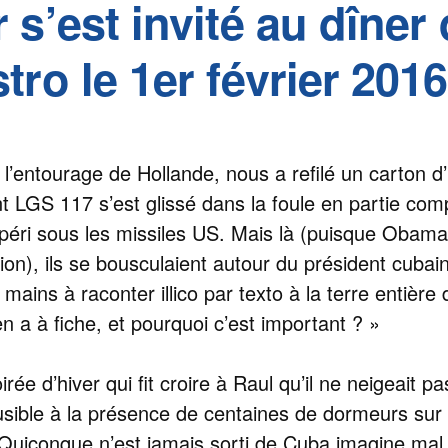
s’est invité au dîner 
tro le 1er février 2016
’entourage de Hollande, nous a refilé un carton d’in
 LGS 117 s’est glissé dans la foule en partie com
péri sous les missiles US. Mais là (puisque Obama 
ion), ils se bousculaient autour du président cubai
ains à raconter illico par texto à la terre entière 
en a à fiche, et pourquoi c’est important ? »
rée d’hiver qui fit croire à Raul qu’il ne neigeait 
lausible à la présence de centaines de dormeurs sur 
. Quiconque n’est jamais sorti de Cuba imagine mal