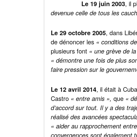
Le 19 juin 2003
, il
devenue celle de tous les cauc
Le 29 octobre 2005
, dans Libé
de dénoncer les
« conditions de
plusieurs font
« une grève de la
« démontre une fois de plus son
faire pression sur le gouvernem
Le 12 avril 2014
, il était à Cu
Castro
« entre amis »,
que
« dé
d’accord sur tout. Il y a des traj
réalisé des avancées spectaculai
« aider au rapprochement entre
convergences sont également 