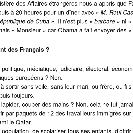
nistère des Affaires étrangères nous a appris que F
 puis à 20 heures pour un dîner avec
« M. Raul Cast
République de Cuba ».
Il n’est plus
« barbare »
ni
« 
mais « Monsieur » car Obama a fait envoyer des
«
nt des Français ?
politique, médiatique, judiciaire, électoral, écon
tiques européens ? Non.
à sortir sans voile, sans leur mari, ou frère, ou fi
puis toujours.
 lapider, couper des mains ? Non, cela ne fut jama
rir par paquets de 12 des travailleurs immigrés sur
mi le Qatar.
population, de scolariser tous ses enfants, d’offrir 