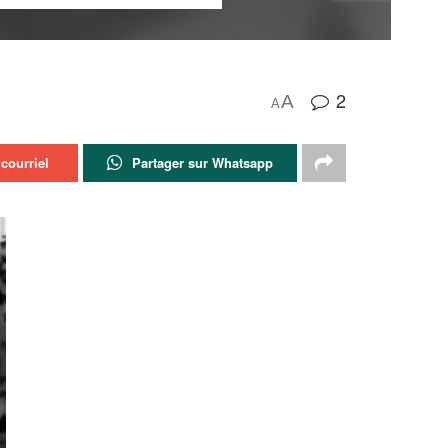
2
A
A
courriel
Partager sur Whatsapp