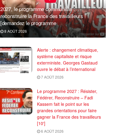
2027, le programme communiste :
reconstruire la France des travailleurs !
[demandez le programme
8 AOÛT 2026
Alerte : changement climatique,
système capitaliste et risque
exterministe. Georges Gastaud
ouvre le débat à l’international
7 AOÛT 2026
Le programme 2027 : Résister,
Fédérer, Reconstruire – Fadi
Kassem fait le point sur les
grandes orientations pour faire
gagner la France des travailleurs
[10′]
6 AOÛT 2026