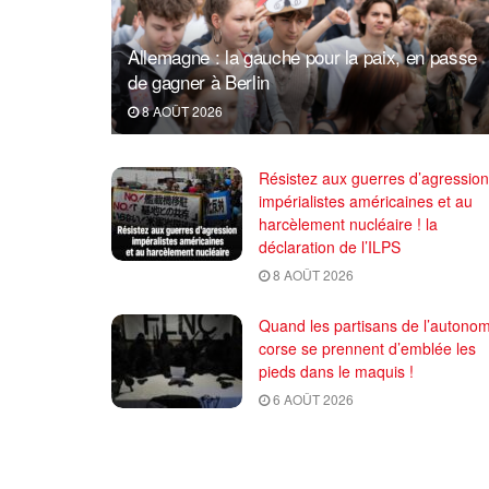
Allemagne : la gauche pour la paix, en passe
de gagner à Berlin
8 AOÛT 2026
Résistez aux guerres d’agression
impérialistes américaines et au
harcèlement nucléaire ! la
déclaration de l’ILPS
8 AOÛT 2026
Quand les partisans de l’autonom
corse se prennent d’emblée les
pieds dans le maquis !
6 AOÛT 2026