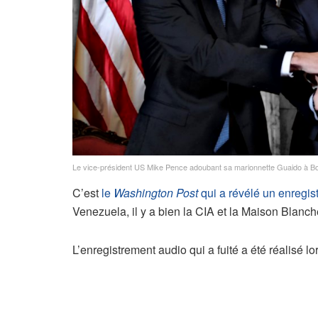
Le vice-président US Mike Pence adoubant sa marionnette Guaido à Bo
C’est
le
Washington Post
qui a révélé un enregis
Venezuela, il y a bien la CIA et la Maison Blanc
L’enregistrement audio qui a fuité a été réalisé 