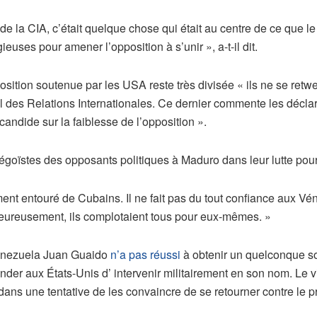
de la CIA, c’était quelque chose qui était au centre de ce que l
euses pour amener l’opposition à s’unir », a-t-il dit.
position soutenue par les USA reste très divisée « ils ne se ret
es Relations Internationales. Ce dernier commente les déclarat
andide sur la faiblesse de l’opposition ».
ïstes des opposants politiques à Maduro dans leur lutte pour 
ment entouré de Cubains. Il ne fait pas du tout confiance aux Vé
alheureusement, ils complotaient tous pour eux-mêmes. »
Venezuela Juan Guaido
n’a pas réussi
à obtenir un quelconque so
ander aux États-Unis d’ intervenir militairement en son nom. L
s dans une tentative de les convaincre de se retourner contre le