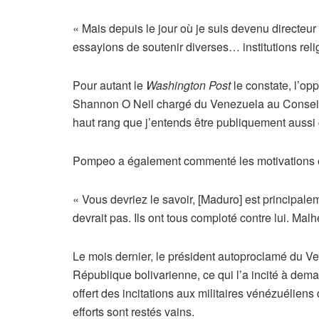
« Mais depuis le jour où je suis devenu directeur 
essayions de soutenir diverses… institutions religi
Pour autant le
Washington Post
le constate, l’op
Shannon O Neil chargé du Venezuela au Conseil d
haut rang que j’entends être publiquement aussi c
Pompeo a également commenté les motivations égo
« Vous devriez le savoir, [Maduro] est principale
devrait pas. Ils ont tous comploté contre lui. M
Le mois dernier, le président autoproclamé du 
République bolivarienne, ce qui l’a incité à dem
offert des incitations aux militaires vénézuélien
efforts sont restés vains.