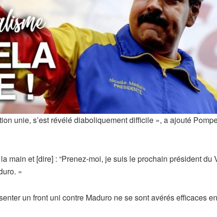
tion unie, s’est révélé diaboliquement difficile », a ajouté Pom
a main et [dire] : “Prenez-moi, je suis le prochain président du 
duro. »
ésenter un front uni contre Maduro ne se sont avérés efficaces 