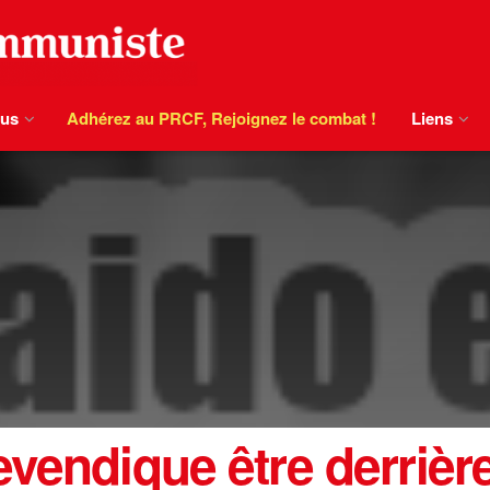
ous
Adhérez au PRCF, Rejoignez le combat !
Liens
evendique être derrièr