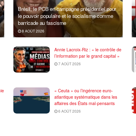
Brésil, le PCB en campagne présidentiel pour
le pouvoir populaire et le socialisme comme
barricade au fascisme
8 AOÛT 2026
Annie Lacroix-Riz : « le contrôle de
l’information par le grand capital »
7 AOÛT 2026
ie
« Ceuta » ou l’ingérence euro-
atlantique systématique dans les
affaires des États mal-pensants
6 AOÛT 2026