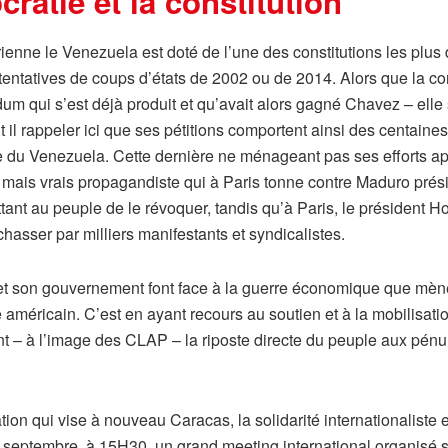
atie et la constitution
varienne le Venezuela est doté de l’une des constitutions les p
 tentatives de coups d’états de 2002 ou de 2014. Alors que la 
um qui s’est déjà produit et qu’avait alors gagné Chavez – elle 
il rappeler ici que ses pétitions comportent ainsi des centaines
le du Venezuela. Cette dernière ne ménageant pas ses efforts a
s mais vrais propagandiste qui à Paris tonne contre Maduro prési
tant au peuple de le révoquer, tandis qu’à Paris, le président 
urchasser par milliers manifestants et syndicalistes.
 et son gouvernement font face à la guerre économique que mèn
 américain. C’est en ayant recours au soutien et à la mobilisati
 – à l’image des CLAP – la riposte directe du peuple aux pénur
ion qui vise à nouveau Caracas, la solidarité internationaliste 
10 septembre, à 15H30, un grand meeting international organisé