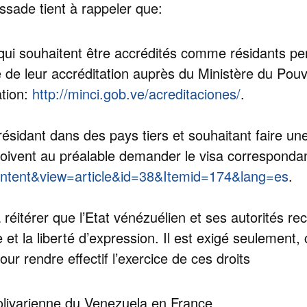
ssade tient à rappeler que:
 qui souhaitent être accrédités comme résidants 
 de leur accréditation auprès du Ministère du Pouv
ation:
http://minci.gob.ve/acreditaci
ones/
.
résidant dans des pays tiers et souhaitant faire un
oivent au préalable demander le visa corresponda
ntent&
view=article&id=38&Itemid=174&
lang=es
.
réitérer que l’Etat vénézuélien et ses autorités re
e et la liberté d’expression. Il est exigé seulement
ur rendre effectif l’exercice de ces droits
livarienne du Venezuela en France