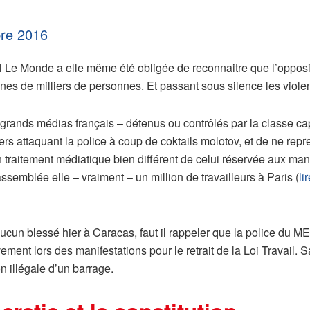
re 2016
l Le Monde a elle même été obligée de reconnaitre que l’opposit
es de milliers de personnes. Et passant sous silence les violen
 grands médias français – détenus ou contrôlés par la classe capita
s attaquant la police à coup de coktails molotov, et de ne repr
raitement médiatique bien différent de celui réservée aux manife
ssemblée elle – vraiment – un million de travailleurs à Paris (
li
t aucun blessé hier à Caracas, faut il rappeler que la police 
ement lors des manifestations pour le retrait de la Loi Travail
n illégale d’un barrage.