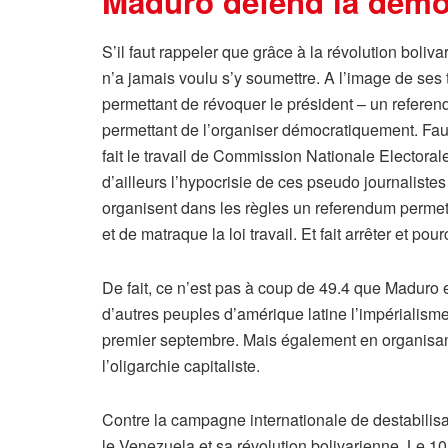
Maduro défend la démocr
S’il faut rappeler que grâce à la révolution boli
n’a jamais voulu s’y soumettre. A l’image de ses
permettant de révoquer le président – un referend
permettant de l’organiser démocratiquement. Faut 
fait le travail de Commission Nationale Electora
d’ailleurs l’hypocrisie de ces pseudo journaliste
organisent dans les règles un referendum permet
et de matraque la loi travail. Et fait arrêter et po
De fait, ce n’est pas à coup de 49.4 que Maduro
d’autres peuples d’amérique latine l’impérialisme
premier septembre. Mais également en organisant
l’oligarchie capitaliste.
Contre la campagne internationale de destabilisat
le Venezuela et sa révolution bolivarienne. Le 