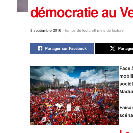
démocratie au V
3 septembre 2016
Temps de lecture8 mins de lecture
Partager sur Facebook
Partage
Face à
mobili
sociét
Maduro
Faisan
scénar