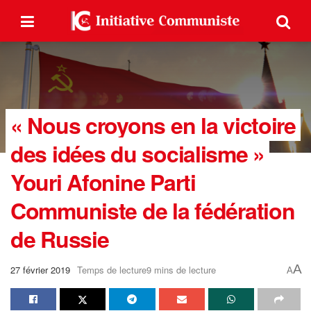
« Nous croyons en la victoire
des idées du socialisme »
Youri Afonine Parti
Communiste de la fédération
de Russie
A
27 février 2019
Temps de lecture9 mins de lecture
A