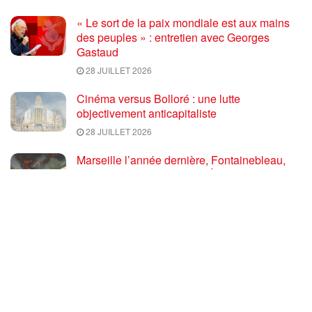
« Le sort de la paix mondiale est aux mains
des peuples » : entretien avec Georges
Gastaud
28 JUILLET 2026
Cinéma versus Bolloré : une lutte
objectivement anticapitaliste
28 JUILLET 2026
Marseille l’année dernière, Fontainebleau,
Arcachon, la Drôme et les Écrins cette année
: la France brûle sous l’incendie de l’austérité
de l’Union européenne
26 JUILLET 2026
« Cuba socialiste est la digue avancée des
peuples libres » – Gilda Landini PRCF [
#Paris manifestation de solidarité avec Cuba
#26Julio ]