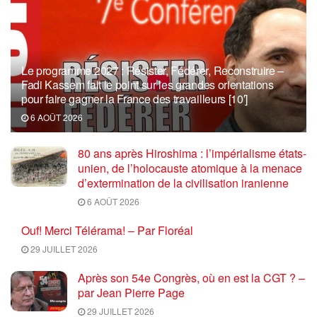
Le programme 2027 : Résister, Fédérer, Reconstruire –
Fadi Kassem fait le point sur les grandes orientations
pour faire gagner la France des travailleurs [10′]
6 AOÛT 2026
80 ans après Hiroshima : l’impérialisme états-
unien, de l’holocauste atomique à la menace
d’extermination de la civilisation iranienne
6 AOÛT 2026
Ouf! Merci Télérama! – Par Floréal
29 JUILLET 2026
Après son 54e Congrès, où en est la CGT ? –
par Jean Pierre Page
29 JUILLET 2026