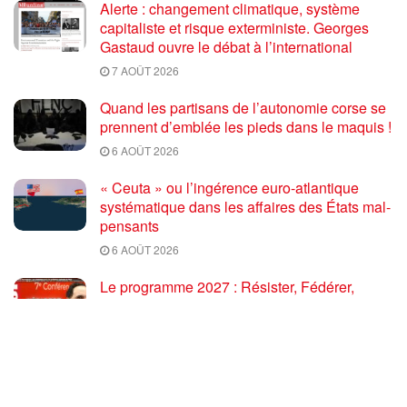
Alerte : changement climatique, système
capitaliste et risque exterministe. Georges
Gastaud ouvre le débat à l’international
7 AOÛT 2026
Quand les partisans de l’autonomie corse se
prennent d’emblée les pieds dans le maquis !
6 AOÛT 2026
« Ceuta » ou l’ingérence euro-atlantique
systématique dans les affaires des États mal-
pensants
6 AOÛT 2026
Le programme 2027 : Résister, Fédérer,
Reconstruire – Fadi Kassem fait le point sur
les grandes orientations pour faire gagner la
France des travailleurs [10′]
6 AOÛT 2026
80 ans après Hiroshima : l’impérialisme états-