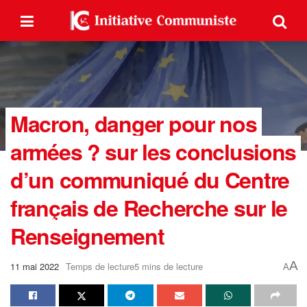
Macron, danger pour nos
armées ? sur les conclusions
d’un communiqué du Centre
français de Recherche sur le
Renseignement
A
11 mai 2022
Temps de lecture5 mins de lecture
A