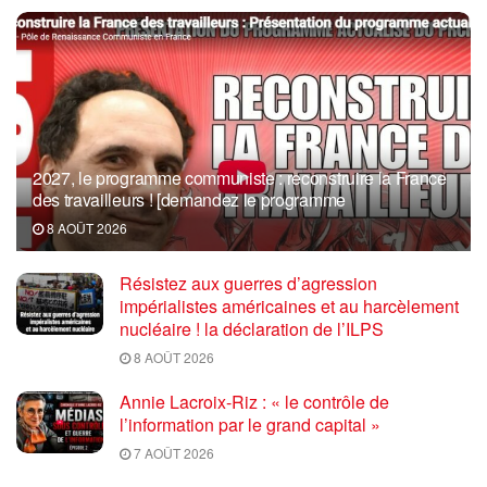
2027, le programme communiste : reconstruire la France
des travailleurs ! [demandez le programme
8 AOÛT 2026
Résistez aux guerres d’agression
impérialistes américaines et au harcèlement
nucléaire ! la déclaration de l’ILPS
8 AOÛT 2026
Annie Lacroix-Riz : « le contrôle de
l’information par le grand capital »
7 AOÛT 2026