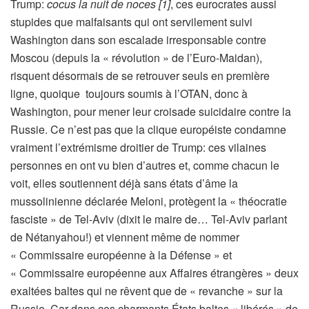
Trump:
cocus la nuit de noces [1]
, ces eurocrates aussi
stupides que malfaisants qui ont servilement suivi
Washington dans son escalade irresponsable contre
Moscou (depuis la « révolution » de l’Euro-Maidan),
risquent désormais de se retrouver seuls en première
ligne, quoique toujours soumis à l’OTAN, donc à
Washington, pour mener leur croisade suicidaire contre la
Russie. Ce n’est pas que la clique européiste condamne
vraiment l’extrémisme droitier de Trump: ces vilaines
personnes en ont vu bien d’autres et, comme chacun le
voit, elles soutiennent déjà sans états d’âme la
mussolinienne déclarée Meloni, protègent la « théocratie
fasciste » de Tel-Aviv (dixit le maire de… Tel-Aviv parlant
de Nétanyahou!) et viennent même de nommer
« Commissaire européenne à la Défense » et
« Commissaire européenne aux Affaires étrangères » deux
exaltées baltes qui ne rêvent que de « revanche » sur la
Russie. Car dans ces charmants États baltes « libérés » de