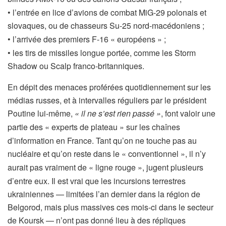
• l’entrée en lice d’avions de combat MiG-29 polonais et
slovaques, ou de chasseurs Su-25 nord-macédoniens
;
• l’arrivée des premiers F-16 «
européens
»
;
• les tirs de missiles longue portée, comme les Storm
Shadow ou Scalp franco-britanniques.
En dépit des menaces proférées quotidiennement sur les
médias russes, et à intervalles réguliers par le président
Poutine lui-même,
«
il ne s’est rien passé
»
, font valoir une
partie des «
experts de plateau
» sur les chaînes
d’information en France. Tant qu’on ne touche pas au
nucléaire et qu’on reste dans le «
conventionnel
», il n’y
aurait pas vraiment de «
ligne rouge
», jugent plusieurs
d’entre eux. Il est vrai que les incursions terrestres
ukrainiennes — limitées l’an dernier dans la région de
Belgorod, mais plus massives ces mois-ci dans le secteur
de Koursk — n’ont pas donné lieu à des répliques