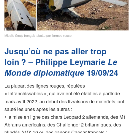
Missile Scalp français abattu par l’armée russe.
Jusqu’où ne pas aller trop
loin
? – Philippe Leymarie
Le
Monde diplomatique
19/09/24
La plupart des lignes rouges, réputées
«
infranchissables
», qui avaient été établies à partir de
mars-avril 2022, au début des livraisons de matériels, ont
sauté les unes après les autres :
• la mise en ligne des chars Leopard 2 allemands, des M1
Abrams américains, des Challenger 2 britanniques, des
blindés AMX-10 ou des canons Caesar français
;