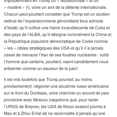
imprudemment en Trump un « isolationniste » et un
« modéré » (!), voire un ami de la détente internationale.
Chacun peut pourtant constater que Trump est un soutien
radical de l’expansionnisme génocidaire tous azimuts
d’Israël, qu’il cultive une haine incandescente de Cuba et
des pays de l’ALBA, qu’il désigne nommément la Chine et
la République populaire démocratique de Corée comme
« les » cibles stratégiques des USA et qu’il n’a jamais
cessé de menacer l’Iran de ses foudres nucléaires : voilà
l’homme que certains, pourtant, osent candidement nous
présenter comme un sauveur de la paix!
Il est vrai toutefois que Trump
pourrait
, au moins
provisoirement,
négocier une accalmie russo-américaine
sur le front du Donbass, voire chercher un accord de paix
provisoire
avec Moscou (rappelons que, pour isoler
l’URSS de Brejnev, les USA de Nixon avaient promis à
Mao et à Zhou Enlaï de ne reconnaître à jamais qu’une