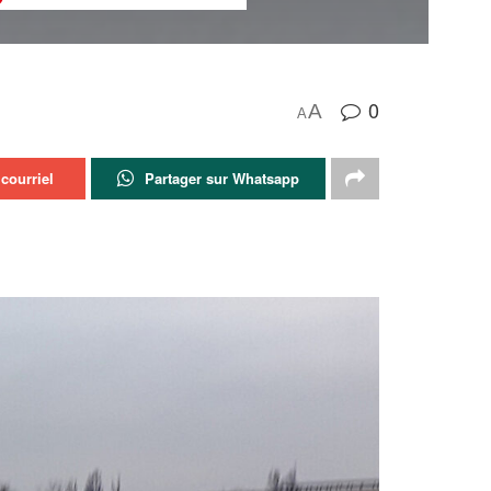
0
A
A
courriel
Partager sur Whatsapp