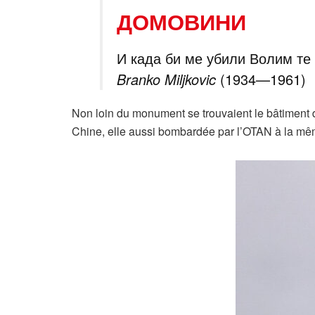
ДОМОВИНИ
И када би ме убили Волим те
Branko Miljkovic
(1934—1961)
Non loin du monument se trouvaient le bâtiment d
Chine, elle aussi bombardée par l’OTAN à la m