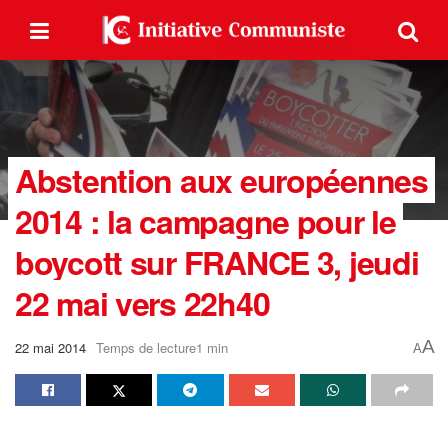
Abstention aux européennes
2014 : la campagne pour le
boycott sur FRANCE 3, jeudi
22 mai vers 22h40
A
22 mai 2014
Temps de lecture1 min
A