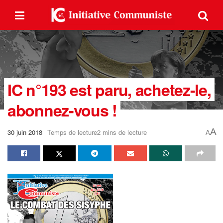
IC n°193 est paru, achetez-le,
abonnez-vous !
A
30 juin 2018
Temps de lecture2 mins de lecture
A