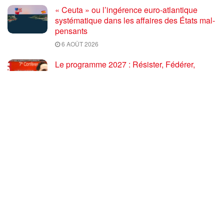
« Ceuta » ou l’ingérence euro-atlantique
systématique dans les affaires des États mal-
pensants
6 AOÛT 2026
Le programme 2027 : Résister, Fédérer,
Reconstruire – Fadi Kassem fait le point sur
les grandes orientations pour faire gagner la
France des travailleurs [10′]
6 AOÛT 2026
80 ans après Hiroshima : l’impérialisme états-
unien, de l’holocauste atomique à la menace
d’extermination de la civilisation iranienne
6 AOÛT 2026
Ouf! Merci Télérama! – Par Floréal
29 JUILLET 2026
Après son 54e Congrès, où en est la CGT ? –