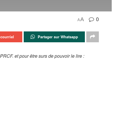
0
A
A
courriel
Partager sur Whatsapp
CF. et pour être surs de pouvoir le lire :