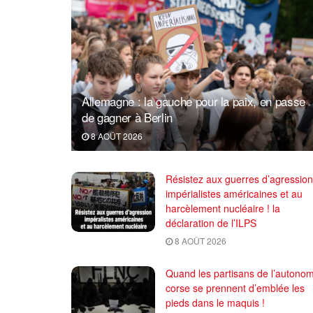
Allemagne : la gauche pour la paix, en passe
de gagner à Berlin
8 AOÛT 2026
Résistez aux guerres d’agression
impérialistes américaines et au
harcèlement nucléaire ! la
déclaration de l’ILPS
8 AOÛT 2026
Quand les partisans de l’autonom
corse se prennent d’emblée les
pieds dans le maquis !