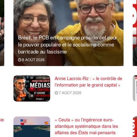
Brésil, le PCB en campagne présidentiel pour
le pouvoir populaire et le socialisme comme
barricade au fascisme
8 AOÛT 2026
Annie Lacroix-Riz : « le contrôle de
l’information par le grand capital »
7 AOÛT 2026
ie
« Ceuta » ou l’ingérence euro-
atlantique systématique dans les
affaires des États mal-pensants