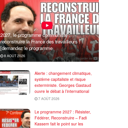
2027, le programme communiste :
reconstruire la France des travailleurs !
[demandez le programme
8 AOÛT 2026
Alerte : changement climatique,
système capitaliste et risque
exterministe. Georges Gastaud
ouvre le débat à l’international
7 AOÛT 2026
Le programme 2027 : Résister,
Fédérer, Reconstruire – Fadi
Kassem fait le point sur les