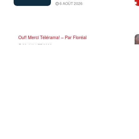
6 AOÛT 2026
Ouf! Merci Télérama! – Par Floréal
29 JUILLET 2026
ce
CHARGER PLUS
 de rédaction et CGU
PRCF (Pôle de Renaissance Communiste en France