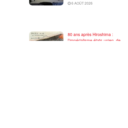
6 AOÛT 2026
80 ans après Hiroshima :
l’impérialisme états-unien, de
l’holocauste atomique à la mena
d’extermination de la civilisation
iranienne
6 AOÛT 2026
Comité