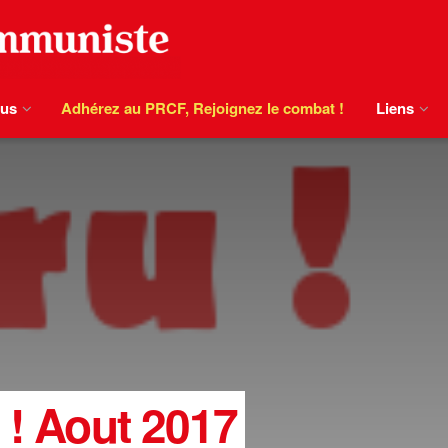
ous
Adhérez au PRCF, Rejoignez le combat !
Liens
 ! Aout 2017