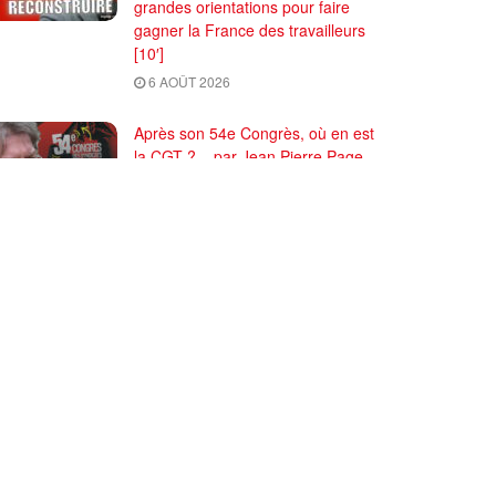
grandes orientations pour faire
gagner la France des travailleurs
[10′]
6 AOÛT 2026
Après son 54e Congrès, où en est
la CGT ? – par Jean Pierre Page
29 JUILLET 2026
)
Contactez-nous
Abonnez-vous à IC
Plan