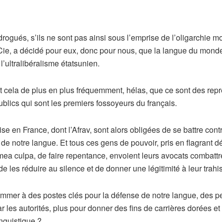
rogués, s’ils ne sont pas ainsi sous l’emprise de l’oligarchie 
et Cie, a décidé pour eux, donc pour nous, que la langue du mond
l’ultralibéralisme étatsunien.
t cela de plus en plus fréquemment, hélas, que ce sont des repr
blics qui sont les premiers fossoyeurs du français.
 en France, dont l’Afrav, sont alors obligées de se battre contre
 de notre langue. Et tous ces gens de pouvoir, pris en flagrant 
r mea culpa, de faire repentance, envoient leurs avocats combat
e les réduire au silence et de donner une légitimité à leur trahi
nommer à des postes clés pour la défense de notre langue, des 
 les autorités, plus pour donner des fins de carrières dorées et
inguistique ?