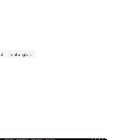
at
tout anglais