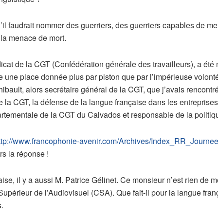
l faudrait nommer des guerriers, des guerriers capables de me
i la menace de mort.
icat de la CGT (Confédération générale des travailleurs), a é
e une place donnée plus par piston que par l’impérieuse volont
Thibault, alors secrétaire général de la CGT, que j’avais rencontr
 la CGT, la défense de la langue française dans les entreprises, 
rtementale de la CGT du Calvados et responsable de la politiqu
ttp://www.francophonie-avenir.com/Archives/Index_RR_Jour
urs la réponse !
e, il y a aussi M. Patrice Gélinet. Ce monsieur n’est rien de mo
upérieur de l’Audiovisuel (CSA). Que fait-il pour la langue franç
s.