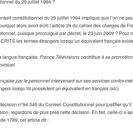
ionnel du 29 juillet 1994 ?
eil constitutionnel du 29 juillet 1994 implique que l’on ne peut 
pourquoi alors avoir écrit l’article 39 du cahier des charges de 
utionnel, puisque promulgué par décret, le 23 juin 2009 ? Pour 
RITS les termes étrangers lorsqu’un équivalent français existe
 langue française, France Télévisions contribue à sa promotion e
ovisuel.
française par le personnel intervenant sur ses services confor-mé
ngers lorsqu’ils possèdent un équivalent en français (sic).
cision n°94-345 du Conseil Constitutionnel pour justifier qu’il n
sion, regardons de plus près cette décision. En fait, celle-ci s’ap
 1789, cet article dit :