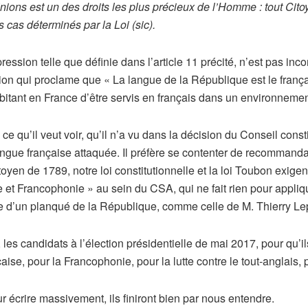
ons est un des droits les plus précieux de l’Homme : tout Citoye
s cas déterminés par la Loi (sic).
ression telle que définie dans l’article 11 précité, n’est pas inco
tion qui proclame que « La langue de la République est le françai
 habitant en France d’être servis en français dans un environnem
ce qu’il veut voir, qu’il n’a vu dans la décision du Conseil const
angue française attaquée. Il préfère se contenter de recommandati
yen de 1789, notre loi constitutionnelle et la loi Toubon exigent 
e et Francophonie » au sein du CSA, qui ne fait rien pour appliqu
lle d’un planqué de la République, comme celle de M. Thierry Le
eler, les candidats à l’élection présidentielle de mai 2017, pour q
çaise, pour la Francophonie, pour la lutte contre le tout-anglais, p
 écrire massivement, ils finiront bien par nous entendre.