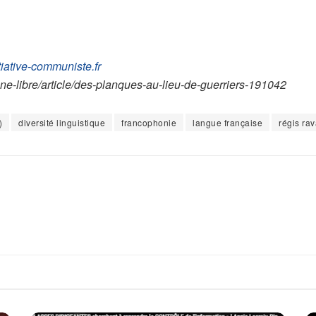
iative-communiste.fr
bune-libre/article/des-planques-au-lieu-de-guerriers-191042
)
diversité linguistique
francophonie
langue française
régis rav