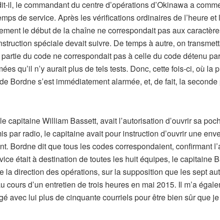
dit-il, le commandant du centre d’opérations d’Okinawa a comme
temps de service. Après les vérifications ordinaires de l’heure et
ment le début de la chaîne ne correspondait pas aux caractères q
struction spéciale devait suivre. De temps à autre, on transmetta
partie du code ne correspondait pas à celle du code détenu par 
es qu’il n’y aurait plus de tels tests. Donc, cette fois-ci, où la
de Bordne s’est immédiatement alarmée, et, de fait, la seconde p
, le capitaine William Bassett, avait l’autorisation d’ouvrir sa po
is par radio, le capitaine avait pour instruction d’ouvrir une en
ent. Bordne dit que tous les codes correspondaient, confirmant l’
ice était à destination de toutes les huit équipes, le capitaine 
la direction des opérations, sur la supposition que les sept au
au cours d’un entretien de trois heures en mai 2015. Il m’a éga
ngé avec lui plus de cinquante courriels pour être bien sûr que je