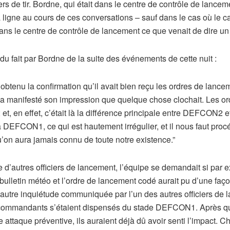
iciers de tir. Bordne, qui était dans le centre de contrôle de lanc
a ligne au cours de ces conversations – sauf dans le cas où le c
 le centre de contrôle de lancement ce que venait de dire un aut
du fait par Bordne de la suite des événements de cette nuit :
tenu la confirmation qu’il avait bien reçu les ordres de lanceme
, a manifesté son impression que quelque chose clochait. Les or
; et, en effet, c’était là la différence principale entre DEFCO
 DEFCON1, ce qui est hautement irrégulier, et il nous faut proc
u’on aura jamais connu de toute notre existence.”
e d’autres officiers de lancement, l’équipe se demandait si pa
e bulletin météo et l’ordre de lancement codé aurait pu d’une faç
 autre inquiétude communiquée par l’un des autres officiers de 
les commandants s’étaient dispensés du stade DEFCON1. Après q
e attaque préventive, ils auraient déjà dû avoir senti l’impact. 