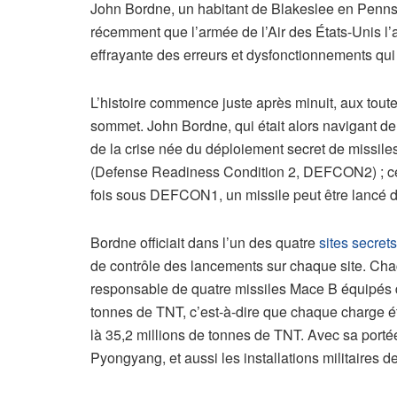
John Bordne, un habitant de Blakeslee en Pennsy
récemment que l’armée de l’Air des États-Unis l’a au
effrayante des erreurs et dysfonctionnements qui 
L’histoire commence juste après minuit, aux tou
sommet. John Bordne, qui était alors navigant de 
de la crise née du déploiement secret de missile
(Defense Readiness Condition 2, DEFCON2) ; ce q
fois sous DEFCON1, un missile peut être lancé da
Bordne officiait dans l’un des quatre
sites secret
de contrôle des lancements sur chaque site. Chac
responsable de quatre missiles Mace B équipés d
tonnes de TNT, c’est-à-dire que chaque charge é
là 35,2 millions de tonnes de TNT. Avec sa porté
Pyongyang, et aussi les installations militaires d