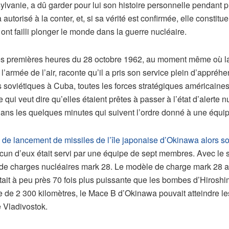
lvanie, a dû garder pour lui son histoire personnelle pendant 
torisé à la conter, et, si sa vérité est confirmée, elle constituera
ont failli plonger le monde dans la guerre nucléaire.
tes premières heures du 28 octobre 1962, au moment même où la 
l’armée de l’air, raconte qu’il a pris son service plein d’appréh
s soviétiques à Cuba, toutes les forces stratégiques américaines
ui veut dire qu’elles étaient prêtes à passer à l’état d’aler
ns les quelques minutes qui suivent l’ordre donné à une équipe
s de lancement de missiles de l’île japonaise d’Okinawa alors 
un d’eux était servi par une équipe de sept membres. Avec le sou
e charges nucléaires mark 28. Le modèle de charge mark 28 av
tait à peu près 70 fois plus puissante que les bombes d’Hirosh
e de 2 300 kilomètres, le Mace B d’Okinawa pouvait atteindre l
e Vladivostok.