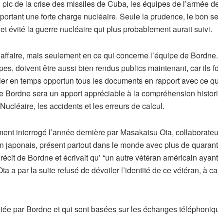
ic de la crise des missiles de Cuba, les équipes de l’armée d
 portant une forte charge nucléaire. Seule la prudence, le bon s
 évité la guerre nucléaire qui plus probablement aurait suivi.
 affaire, mais seulement en ce qui concerne l’équipe de Bordne
pes, doivent être aussi bien rendus publics maintenant, car ils fo
er en temps opportun tous les documents en rapport avec ce qu
 de Bordne sera un apport appréciable à la compréhension histor
Nucléaire, les accidents et les erreurs de calcul.
ent interrogé l’année dernière par Masakatsu Ota, collaborateu
n japonais, présent partout dans le monde avec plus de quarant
récit de Bordne et écrivait qu’ “un autre vétéran américain aya
ta a par la suite refusé de dévoiler l’identité de ce vétéran, à 
ontée par Bordne et qui sont basées sur les échanges téléphonique