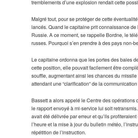
tremblements d’une explosion rendait cette possi
Malgré tout, pour se protéger de cette éventualité,
lancés. Quand le capitaine prit connaissance de la
Russie. A ce moment, se rappelle Bordne, le télépho
russes. Pourquoi s’en prendre à des pays non-bel
Le capitaine ordonna que les portes des baies des
cette position, elle pouvait facilement être compl
souffle, augmentant ainsi les chances du missile d
attendant une “clarification” de la communication 
Bassett a alors appelé le Centre des opérations d
le rapport envoyé à mi-service lui soit retransmis
avait été délivrée par erreur et qu’ils profiteraie
l’heure et la mise à jour du bulletin météo, l’in
répétition de l’instruction.