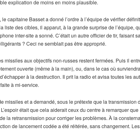
ble explication de moins en moins plausible.
 le capitaine Basset a donné l’ordre à l’équipe de vérifier défini
 liste des cibles, il apparut, à la grande surprise de l’équipe, q
ne inter-site a sonné. C’était un autre officier de tir, faisant s
ligérants ? Ceci ne semblait pas être approprié.
 missiles aux objectifs non-russes restent fermées. Puis il entro
ètement ouverte (même à la main), ou, dans le cas où surviendrai
’échapper à la destruction. Il prit la radio et avisa toutes les 
faite à mi-service.
e missiles et a demandé, sous le prétexte que la transmission d
. L’espoir était que cela aiderait ceux du centre à remarquer que 
nt de la retransmission pour corriger les problèmes. À la consterna
struction de lancement codée a été réitérée, sans changement. L