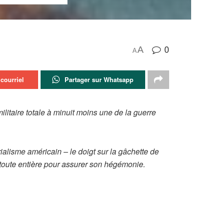
0
A
A
courriel
Partager sur Whatsapp
litaire totale à minuit moins une de la guerre
ialisme américain – le doigt sur la gâchette de
é toute entière pour assurer son hégémonie.