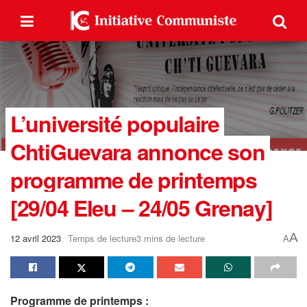
L’université populaire
ChtiGuevara annonce son
programme de printemps
[29/04 Eleu – 24/05 Grenay]
A
12 avril 2023
Temps de lecture3 mins de lecture
A
Programme de printemps :