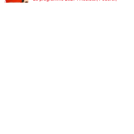
Reconstruire – Fadi Kassem fait le point sur
les grandes orientations pour faire gagner la
France des travailleurs [10′]
6 AOÛT 2026
80 ans après Hiroshima : l’impérialisme états-
unien, de l’holocauste atomique à la menace
d’extermination de la civilisation iranienne
6 AOÛT 2026
Ouf! Merci Télérama! – Par Floréal
29 JUILLET 2026
Après son 54e Congrès, où en est la CGT ? –
par Jean Pierre Page
29 JUILLET 2026
CHARGER PLUS