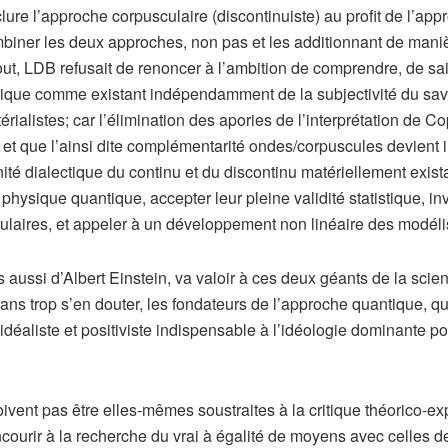
lure l’approche corpusculaire (discontinuiste) au profit de l’app
mbiner les deux approches, non pas et les additionnant de manièr
t, LDB refusait de renoncer à l’ambition de comprendre, de sai
hysique comme existant indépendamment de la subjectivité du sa
térialistes; car l’élimination des apories de l’interprétation de 
 et que l’ainsi dite complémentarité ondes/corpuscules devient i
é dialectique du continu et du discontinu matériellement existan
physique quantique, accepter leur pleine validité statistique, in
sculaires, et appeler à un développement non linéaire des modél
ussi d’Albert Einstein, va valoir à ces deux géants de la scie
ns trop s’en douter, les fondateurs de l’approche quantique, qu
 idéaliste et positiviste indispensable à l’idéologie dominante p
vent pas être elles-mêmes soustraites à la critique théorico-e
ourir à la recherche du vrai à égalité de moyens avec celles de