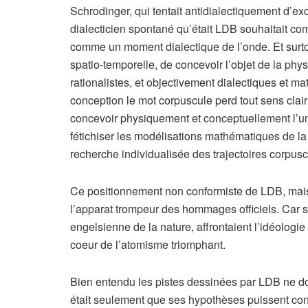
Schrodinger, qui tentait antidialectiquement d’exc
dialecticien spontané qu’était LDB souhaitait co
comme un moment dialectique de l’onde. Et surtou
spatio-temporelle, de concevoir l’objet de la p
rationalistes, et objectivement dialectiques et ma
conception le mot corpuscule perd tout sens clair
concevoir physiquement et conceptuellement l’unit
fétichiser les modélisations mathématiques de la 
recherche individualisée des trajectoires corpu
Ce positionnement non conformiste de LDB, mais a
l’apparat trompeur des hommages officiels. Car sa
engelsienne de la nature, affrontaient l’idéologie
coeur de l’atomisme triomphant.
Bien entendu les pistes dessinées par LDB ne doi
était seulement que ses hypothèses puissent conc