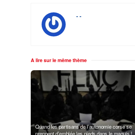
- -
A lire sur le même thème
Quand les partisans de l’autonomie corse se
prennent d’emblée les pieds dans le maquis !