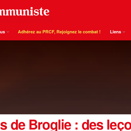
ous
Adhérez au PRCF, Rejoignez le combat !
Liens
de Broglie : des leçon