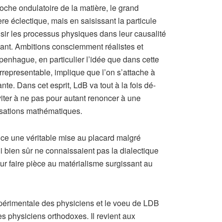
roche ondulatoire de la matière, le grand
e éclectique, mais en saisissant la particule
sir les processus physiques dans leur causalité
vant. Ambitions consciemment réalistes et
Copenhague, en particulier l’idée que dans cette
rrepresentable, implique que l’on s’attache à
te. Dans cet esprit, LdB va tout à la fois dé-
viter à ne pas pour autant renoncer à une
isations mathématiques.
nce une véritable mise au placard malgré
i bien sûr ne connaissaient pas la dialectique
our faire pièce au matérialisme surgissant au
xpérimentale des physiciens et le voeu de LDB
s physiciens orthodoxes. Il revient aux