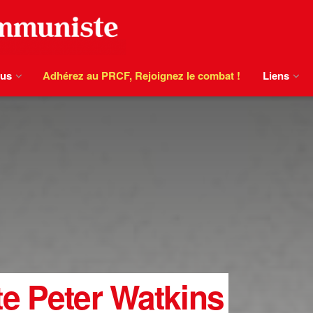
ous
Adhérez au PRCF, Rejoignez le combat !
Liens
e Peter Watkins