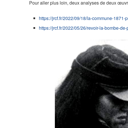
Pour aller plus loin, deux analyses de deux œuv
https://jrcf.fr/2022/09/18/la-commune-1871-
https://jrcf.fr/2022/05/26/revoir-la-bombe-de-