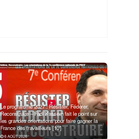
Le programme 2027 : Résister, Fédérer,
Reconstruire – Fadi Kassem fait le point sur
les grandes orientations pour faire gagner la
France des travailleurs [10′]
6 AOÛT 2026