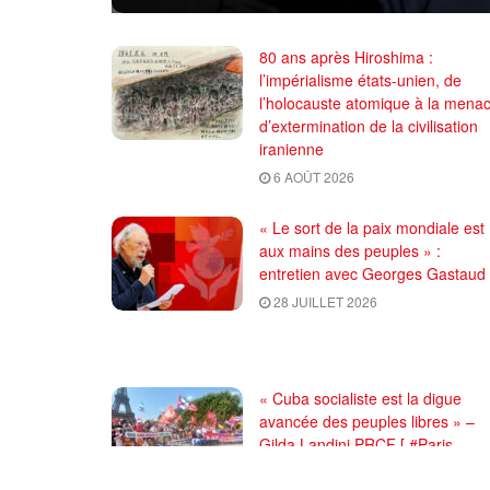
80 ans après Hiroshima :
l’impérialisme états-unien, de
l’holocauste atomique à la mena
d’extermination de la civilisation
iranienne
6 AOÛT 2026
« Le sort de la paix mondiale est
aux mains des peuples » :
entretien avec Georges Gastaud
28 JUILLET 2026
« Cuba socialiste est la digue
avancée des peuples libres » –
Gilda Landini PRCF [ #Paris
manifestation de solidarité avec
Cuba #26Julio ]