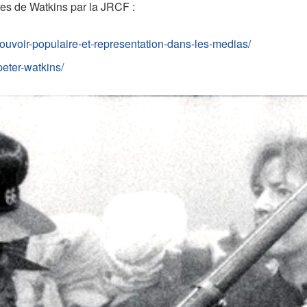
res de Watkins par la JRCF :
pouvoir-populaire-et-representation-dans-les-medias/
peter-watkins/