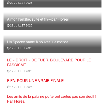
29 JUILLET 2026
A mort l’arbitre, suite et fin – par Floréal
23 JUILLET 2026
Un Spectre hante à nouveau le monde…
19 JUILLET 2026
LE « DROIT » DE TUER, BOULEVARD POUR LE
FASCISME
17 JUILLET 2026
FIFA: POUR UNE VRAIE FINALE
15 JUILLET 2026
Les amis de la paix ne porteront certes pas son deuil !
Par Floréal