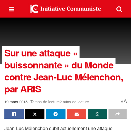
Sur une attaque «
buissonnante » du Monde
contre Jean-Luc Mélenchon,
par ARIS
A
19 mars 2015
Temps de lecture2 mins de lecture
A
Jean-Luc Mélenchon subit actuellement une attaque