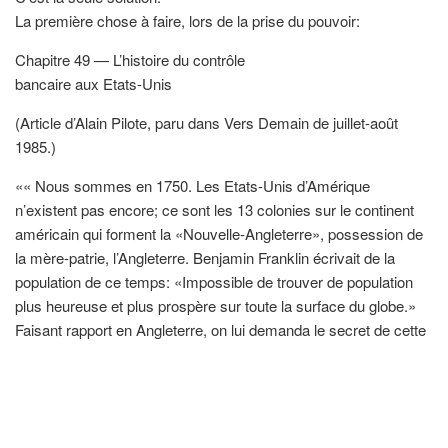
La première chose à faire, lors de la prise du pouvoir:
Chapitre 49 — L’histoire du contrôle
bancaire aux Etats-Unis
(Article d’Alain Pilote, paru dans Vers Demain de juillet-août
1985.)
«« Nous sommes en 1750. Les Etats-Unis d’Amérique
n’existent pas encore; ce sont les 13 colonies sur le continent
américain qui forment la «Nouvelle-Angleterre», possession de
la mère-patrie, l’Angleterre. Benjamin Franklin écrivait de la
population de ce temps: «Impossible de trouver de population
plus heureuse et plus prospère sur toute la surface du globe.»
Faisant rapport en Angleterre, on lui demanda le secret de cette
prospérité dans les colonies, alors que la misère régnait dans la
mère-patrie:
«C’est bien simple, répondit Franklin. Dans les colonies, nous
émettons notre propre papier-monnaie, nous l’appelons Colonial