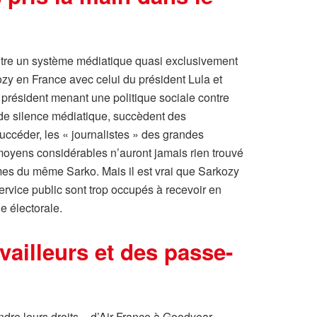
entre un système médiatique quasi exclusivement
zy en France avec celui du président Lula et
président menant une politique sociale contre
ans de silence médiatique, succèdent des
ccéder, les « journalistes » des grandes
 moyens considérables n’auront jamais rien trouvé
es du même Sarko. Mais il est vrai que Sarkozy
ervice public sont trop occupés à recevoir en
e électorale.
vailleurs et des passe-
endre leurs droits – d’Air France à Goodyear…