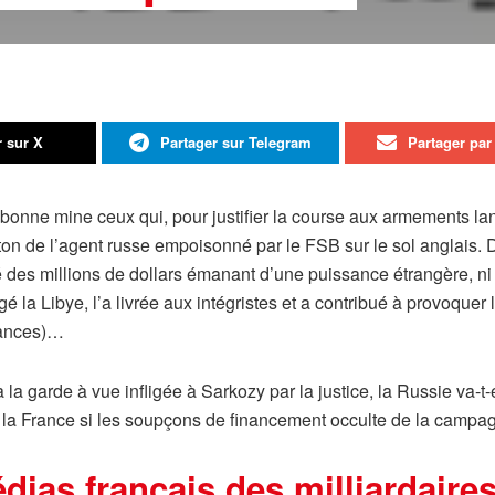
r sur X
Partager sur Telegram
Partager par 
t bonne mine ceux qui, pour justifier la course aux armements la
eton de l’agent russe empoisonné par le FSB sur le sol anglais. 
 des millions de dollars émanant d’une puissance étrangère, ni 
gé la Libye, l’a livrée aux intégristes et a contribué à provoquer
rances)…
à la garde à vue infligée à Sarkozy par la justice, la Russie va-
 la France si les soupçons de financement occulte de la campa
dias français des milliardaires