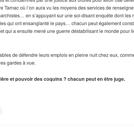
faire Tarnac où l’on aura vu les moyens des services de renseigne
chistes… en s’appuyant sur une soi-disant enquête dont les résu
elles qui ont ensanglanté le pays… chacun peut également const
e et qui a ensuite mené une guerre déstabilisant le monde pour liqu
pables de défendre leurs emplois en pleine nuit chez eux, comme
les gardes à vue.
nière et pouvoir des coquins ? chacun peut en être juge.