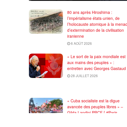
80 ans après Hiroshima :
l’impérialisme états-unien, de
l’holocauste atomique à la mena
d’extermination de la civilisation
iranienne
6 AOÛT 2026
« Le sort de la paix mondiale est
aux mains des peuples » :
entretien avec Georges Gastaud
28 JUILLET 2026
« Cuba socialiste est la digue
avancée des peuples libres » –
Gilda Landini PRCF [ #Paris
manifestation de solidarité avec
Cuba #26Julio ]