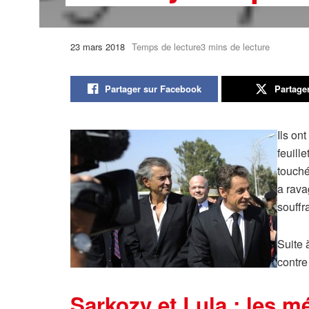
23 mars 2018
Temps de lecture3 mins de lecture
Partager sur Facebook
Partage
Ils on
feuill
touché
a rava
souff
Suite 
contre
Sarkozy et Lula : les mé