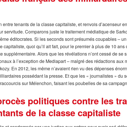
 entre tenants de la classe capitaliste, et renvois d’acenseur 
ur servitude. Comparons juste le traitement médiatique de Sarko
même éditocrates. Si les seconds sont présumés coupables – un 
me capitaliste, quoi qu’il ait fait, pour le premier à plus de 10 
 supplémentaire. Alors que les révélations n’ont cessé de se su
ationaux à l’exception de Mediapart – malgré des rédactions aux
rkozy. En 2012, les même n’avaient rien vu des dépenses énorm
liardaires possédant la presse. Et que les « journalistes » du s
raccourcis sur Mélenchon, faisant les poubelles de sa campagn
rocès politiques contre les tra
tants de la classe capitaliste
elés et condamnés par une justice aux ordres pour avoir osé déf