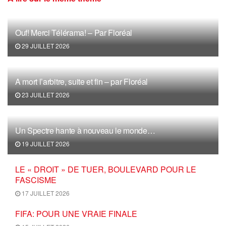
Ouf! Merci Télérama! – Par Floréal
29 JUILLET 2026
A mort l’arbitre, suite et fin – par Floréal
23 JUILLET 2026
Un Spectre hante à nouveau le monde…
19 JUILLET 2026
LE « DROIT » DE TUER, BOULEVARD POUR LE
FASCISME
17 JUILLET 2026
FIFA: POUR UNE VRAIE FINALE