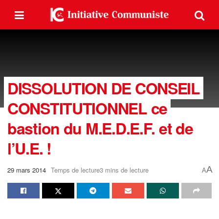
DISSOLUTION DE CONSEIL
CONSTITUTIONNEL ce
bastion du M.E.D.E.F. et de
l’U.E. !
A
29 mars 2014
Temps de lecture3 mins de lecture
A