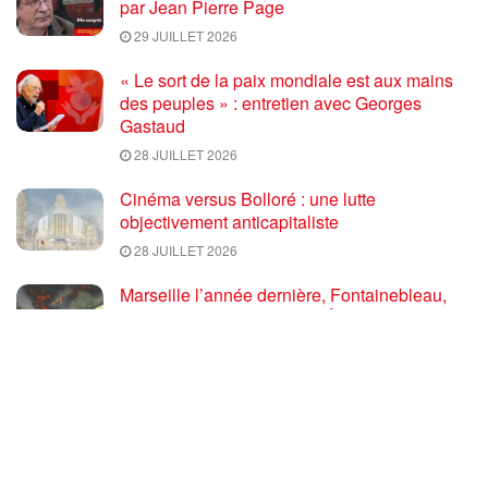
par Jean Pierre Page
29 JUILLET 2026
« Le sort de la paix mondiale est aux mains
des peuples » : entretien avec Georges
Gastaud
28 JUILLET 2026
Cinéma versus Bolloré : une lutte
objectivement anticapitaliste
28 JUILLET 2026
Marseille l’année dernière, Fontainebleau,
Arcachon, la Drôme et les Écrins cette année
: la France brûle sous l’incendie de l’austérité
de l’Union européenne
26 JUILLET 2026
« Cuba socialiste est la digue avancée des
peuples libres » – Gilda Landini PRCF [
#Paris manifestation de solidarité avec Cuba