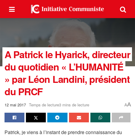
A Patrick le Hyarick, directeur
du quotidien « L’HUMANITÉ
» par Léon Landini, président
du PRCF
A
12 mai 2017
Temps de lecture3 mins de lecture
A
Patrick, je viens à l’instant de prendre connaissance du