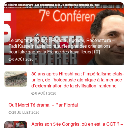
Le programme 2027 : Résister, Fédérer, Reconstruire –
Fadi Kassem fait le point sur les grandes orientations
pour faire gagner la France des travailleurs [10′]
6 AOÛT 2026
80 ans après Hiroshima : l’impérialisme états-
unien, de l’holocauste atomique à la menace
d’extermination de la civilisation iranienne
6 AOÛT 2026
Ouf! Merci Télérama! – Par Floréal
29 JUILLET 2026
Après son 54e Congrès, où en est la CGT ? –