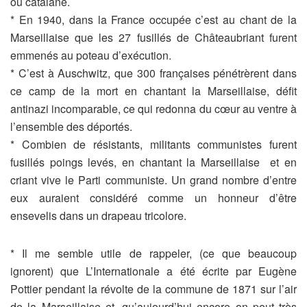
ou catalane.
* En 1940, dans la France occupée c’est au chant de la
Marseillaise que les 27 fusillés de Châteaubriant furent
emmenés au poteau d’exécution.
* C’est à Auschwitz, que 300 françaises pénétrèrent dans
ce camp de la mort en chantant la Marseillaise, défit
antinazi incomparable, ce qui redonna du cœur au ventre à
l’ensemble des déportés.
* Combien de résistants, militants communistes furent
fusillés poings levés, en chantant la Marseillaise
et en
criant vive le Parti communiste. Un grand nombre d’entre
eux auraient considéré comme un honneur d’être
ensevelis dans un drapeau tricolore.
* Il me semble utile de rappeler, (ce que beaucoup
ignorent) que L’Internationale a été écrite par Eugène
Pottier pendant la révolte de la commune de 1871 sur l’air
de la Marseillaise
et, qu’aujourd’hui encore on peut très