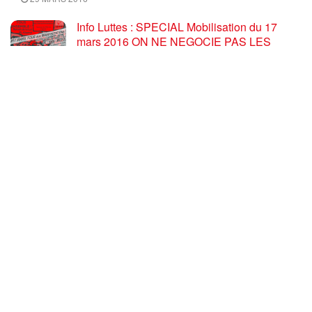
Info Luttes : SPECIAL Mobilisation du 17
mars 2016 ON NE NEGOCIE PAS LES
RECULS, RETRAIT TOTAL du PROJET U.E.
/ El Khomri
17 MARS 2016
Ce mercredi 10 Février 2016 à 18H30,
C’EST « L’HEURE DE L’METTRE » : Bonne
nouvelle ! Nos camarades Elsa et Salah vont
avoir un bébé !
9 FÉVRIER 2016
Élections régionales 2015 : réfléchir aux
résultats en Corse avec F. Arzalier
17 DÉCEMBRE 2015
CHARGER PLUS