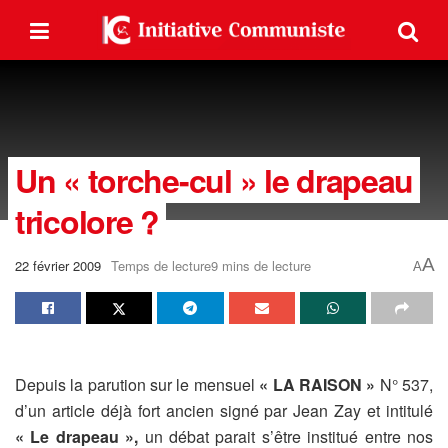
Un « torche-cul » le drapeau
tricolore ?
A
22 février 2009
Temps de lecture9 mins de lecture
A
Depuis la parution sur le mensuel
« LA RAISON »
N° 537,
d’un article déjà fort ancien signé par Jean Zay et intitulé
« Le drapeau »,
un débat parait s’être institué entre nos