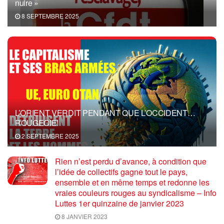
nuire »
8 SEPTEMBRE 2025
L’ORIENT VERDIT PENDANT QUE L’OCCIDENT…
ROUGEOIE!
2 SEPTEMBRE 2025
Rien n’est perdu d’avance, à condition que
l’idée de collectifs gagne tout le pays,
ensemble et en même temps et redonne les
vraies couleurs rouges au syndicalisme – Info
Luttes 1er quinzaine de janvier 2023
8 JANVIER 2023