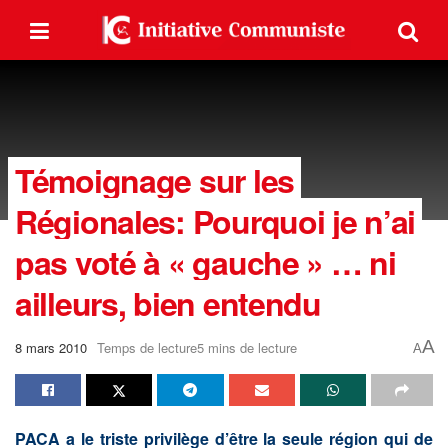
Témoignage sur les
Régionales: Pourquoi je n’ai
pas voté à « gauche » … ni
ailleurs, bien entendu
A
8 mars 2010
Temps de lecture5 mins de lecture
A
PACA a le triste privilège d’être la seule région qui de