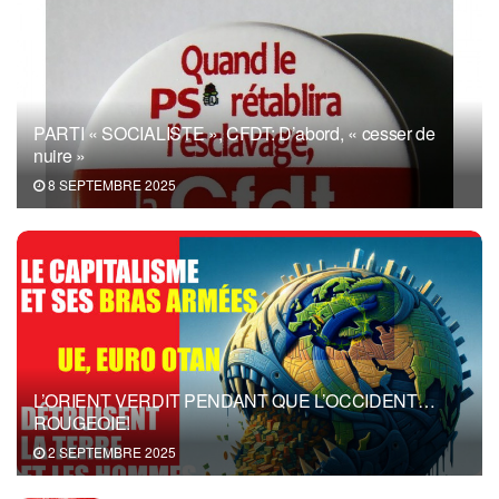
PARTI « SOCIALISTE », CFDT: D’abord, « cesser de
nuire »
8 SEPTEMBRE 2025
L’ORIENT VERDIT PENDANT QUE L’OCCIDENT…
ROUGEOIE!
2 SEPTEMBRE 2025