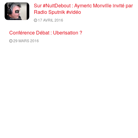
Sur #NuitDebout : Aymeric Monville invité par
Radio Sputnik #vidéo
17 AVRIL 2016
Conférence Débat : Uberisation ?
29 MARS 2016
Info Luttes : SPECIAL Mobilisation du 17
mars 2016 ON NE NEGOCIE PAS LES
RECULS, RETRAIT TOTAL du PROJET U.E.
/ El Khomri
17 MARS 2016
Ce mercredi 10 Février 2016 à 18H30,
C’EST « L’HEURE DE L’METTRE » : Bonne
nouvelle ! Nos camarades Elsa et Salah vont
avoir un bébé !
9 FÉVRIER 2016
Élections régionales 2015 : réfléchir aux