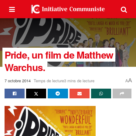
Pride, un film de Matthew
Warchus.
A
7 octobre 2014
Temps de lecture3 mins de lecture
A