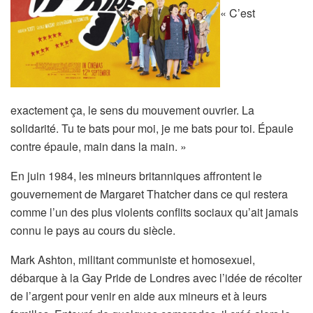
« C’est
exactement ça, le sens du mouvement ouvrier
. La
solidarité. Tu te bats pour moi, je me bats pour toi.
É
p
aule
contre épaule, main dans la main. »
En juin 1984, les mineurs britanniques affrontent le
gouvernement de Margaret Thatcher dans ce qui
restera
comme
l’un des plus
violents
conflits sociaux qu’ai
t
jamais
connu le pays
au cours du siècle
.
Mark Ashton, militant communiste et homosexuel,
débarque à la
Gay Pride
de Londres
avec l’idée
de récolter
de l’argent pour
venir en aide aux
mineurs et
à
leurs