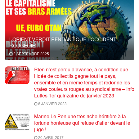
L’ORIENT VERDIT PENDANT QUE L’OCCIDENT…
ROUGEOIE!
2 SEPTEMBRE 2025
Rien n’est perdu d’avance, à condition que
l’idée de collectifs gagne tout le pays,
ensemble et en même temps et redonne les
vraies couleurs rouges au syndicalisme – Info
Luttes 1er quinzaine de janvier 2023
8 JANVIER 2023
Marine Le Pen une très riche héritière à la
fortune honteuse qui refuse d’aller devant le
juge !
20 AVRIL 2017