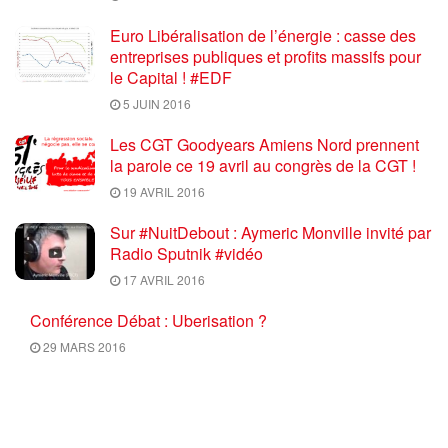
Euro Libéralisation de l’énergie : casse des
entreprises publiques et profits massifs pour
le Capital ! #EDF
5 JUIN 2016
Les CGT Goodyears Amiens Nord prennent
la parole ce 19 avril au congrès de la CGT !
19 AVRIL 2016
Sur #NuitDebout : Aymeric Monville invité par
Radio Sputnik #vidéo
17 AVRIL 2016
Conférence Débat : Uberisation ?
29 MARS 2016
Info Luttes : SPECIAL Mobilisation du 17
mars 2016 ON NE NEGOCIE PAS LES
RECULS, RETRAIT TOTAL du PROJET U.E.