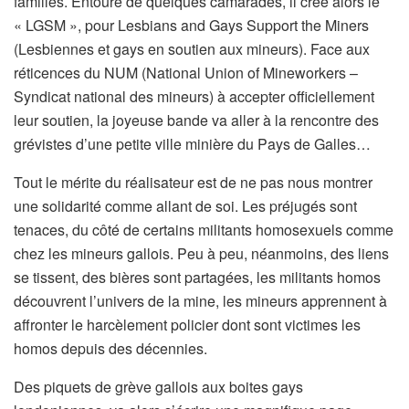
familles.
Entouré de quelques camarades, il créé alors le
« LGSM », pour
Lesbian
s
and Gays Support the Miners
(Lesbiennes et gays en soutien aux mineurs).
Face aux
réticences du NUM (
National U
nion of Mineworkers
–
Syndicat national des mineurs) à accepter officiellement
leur soutien, la joyeuse bande va
aller à la rencontre d
es
grévistes d’une petite ville minière du Pays de Galles
…
T
out le mérite du réalisateur
est
de ne pas nous montrer
une
solidarité comme allant de soi
.
Les préjugés sont
tenaces, du côté de certains militants homosexuels comme
chez les
mineurs gallois.
P
eu à peu
, néanmoins,
des liens
se tissent, des bières sont partagées, les militants homos
découvrent l’univers de la mine, les mineurs apprennent à
affronter le harcè
lement policier dont sont victimes les
homos depuis des décennies.
Des piquets de grève gallois aux boites gays