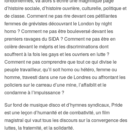
londoniennes, va alors s’écrire une magnifique page
d’histoire sociale, d’histoire ouvrière, culturelle, politique et
de classe.
Comment ne pas rire devant ces pétillantes
femmes de grévistes découvrant le
London by night
homo ? Comment ne pas être
bouleversé
devant les
premiers ravages du SIDA ? Comment ne pas être en
colère devant le mépris et les discriminations dont
souffrent à la fois les gays et les ouvriers en lutte ?
Comment ne pas comprendre que tout ce qui divise le
peuple travailleur, qu’il soit homo ou hétéro, femme ou
homme, travesti dans une rue de Londres ou affrontant les
policiers sur le carreau d’une mine, l’affaiblit et le
condamne à l’impuissance ?
Sur fond de musique disco et d’hymne
s
syndicaux,
Pride
est une leçon d’humanité et de combati
vité, u
n film
magistral
qui vaut tous les discours sur la convergence des
luttes, la fraternité, et la solidarité
.