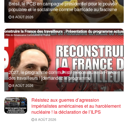
Brésil, le PCB en campagne présidentiel pour le pouvoir
populaire et le socialisme comme barricade au fascisme
8 AOÛT 2026
2027, le programme communiste : reconstruire la France
des travailleurs ! [demandez le programme
8 AOÛT 2026
Résistez aux guerres d’agression
impérialistes américaines et au harcèlement
nucléaire ! la déclaration de l’ILPS
8 AOÛT 2026