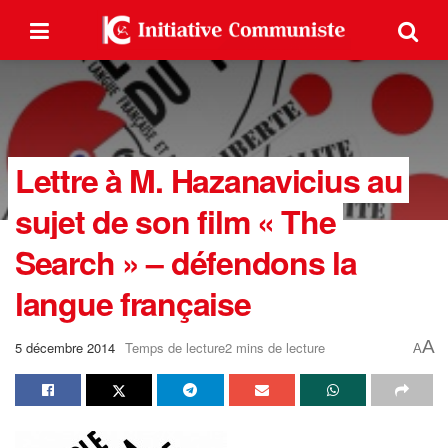
Lettre à M. Hazanavicius au
sujet de son film « The
Search » – défendons la
langue française
A
5 décembre 2014
Temps de lecture2 mins de lecture
A