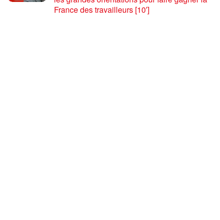
France des travailleurs [10′]
6 AOÛT 2026
80 ans après Hiroshima : l’impérialisme états-
unien, de l’holocauste atomique à la menace
d’extermination de la civilisation iranienne
6 AOÛT 2026
Ouf! Merci Télérama! – Par Floréal
29 JUILLET 2026
Après son 54e Congrès, où en est la CGT ? –
par Jean Pierre Page
29 JUILLET 2026
CHARGER PLUS