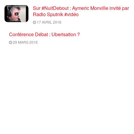
Sur #NuitDebout : Aymeric Monville invité par
Radio Sputnik #vidéo
17 AVRIL 2016
Conférence Débat : Uberisation ?
29 MARS 2016
Info Luttes : SPECIAL Mobilisation du 17
mars 2016 ON NE NEGOCIE PAS LES
RECULS, RETRAIT TOTAL du PROJET U.E.
/ El Khomri
17 MARS 2016
Ce mercredi 10 Février 2016 à 18H30,
C’EST « L’HEURE DE L’METTRE » : Bonne
nouvelle ! Nos camarades Elsa et Salah vont
avoir un bébé !
9 FÉVRIER 2016
Élections régionales 2015 : réfléchir aux