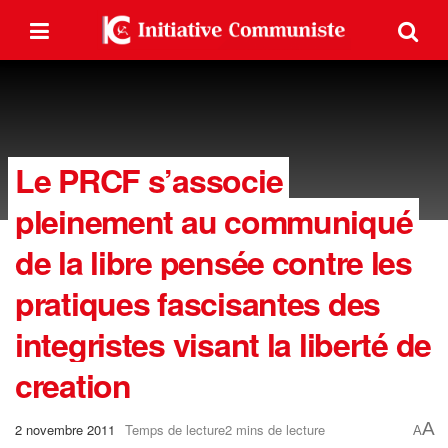
Le PRCF s’associe
pleinement au communiqué
de la libre pensée contre les
pratiques fascisantes des
integristes visant la liberté de
creation
A
2 novembre 2011
Temps de lecture2 mins de lecture
A