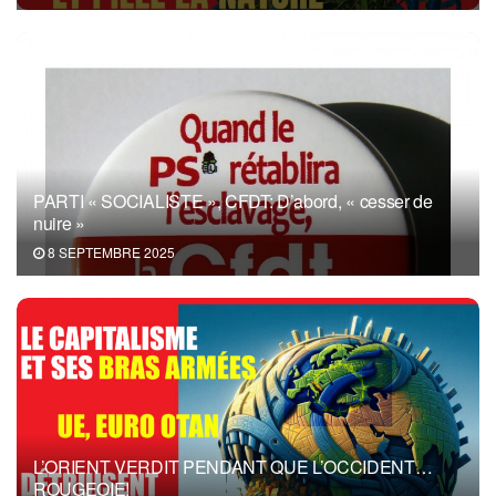
PARTI « SOCIALISTE », CFDT: D’abord, « cesser de
nuire »
8 SEPTEMBRE 2025
L’ORIENT VERDIT PENDANT QUE L’OCCIDENT…
ROUGEOIE!