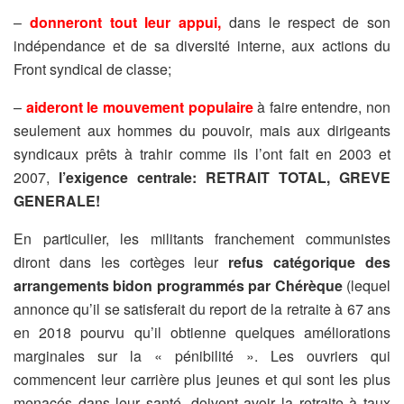
–
donneront tout leur appui,
dans le respect de son
indépendance et de sa diversité interne, aux actions du
Front syndical de classe;
–
aideront le mouvement populaire
à faire entendre, non
seulement aux hommes du pouvoir, mais aux dirigeants
syndicaux prêts à trahir comme ils l’ont fait en 2003 et
2007,
l’exigence centrale: RETRAIT TOTAL, GREVE
GENERALE!
En particulier, les militants franchement communistes
diront dans les cortèges leur
refus catégorique des
arrangements bidon programmés par Chérèque
(lequel
annonce qu’il se satisferait du report de la retraite à 67 ans
en 2018 pourvu qu’il obtienne quelques améliorations
marginales sur la « pénibilité ». Les ouvriers qui
commencent leur carrière plus jeunes et qui sont les plus
menacés dans leur santé, doivent avoir la retraite à taux