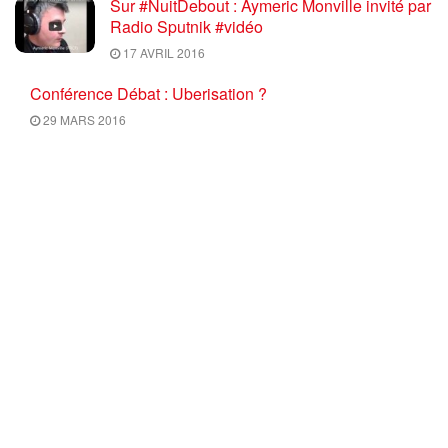
Sur #NuitDebout : Aymeric Monville invité par
Radio Sputnik #vidéo
17 AVRIL 2016
Conférence Débat : Uberisation ?
29 MARS 2016
Info Luttes : SPECIAL Mobilisation du 17
mars 2016 ON NE NEGOCIE PAS LES
RECULS, RETRAIT TOTAL du PROJET U.E.
/ El Khomri
17 MARS 2016
Ce mercredi 10 Février 2016 à 18H30,
C’EST « L’HEURE DE L’METTRE » : Bonne
nouvelle ! Nos camarades Elsa et Salah vont
avoir un bébé !
9 FÉVRIER 2016
Élections régionales 2015 : réfléchir aux
résultats en Corse avec F. Arzalier