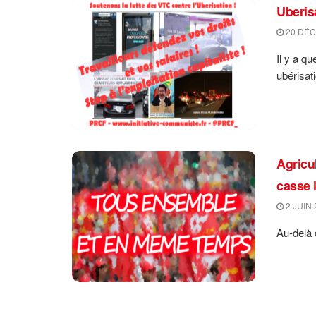
Uberis
20 DÉC
Il y a q
ubérisati
Agricul
casse 
2 JUIN 
Au-delà d