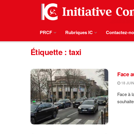
PRCF
Rubriques IC
Contactez-n
Étiquette :
taxi
Face a
18 JUIN
Face à l
souhaite 