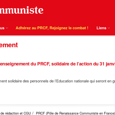
ous
Adhérez au PRCF, Rejoignez le combat !
Liens
nement
eignement du PRCF, solidaire de l’action du 31 janvi
t solidaire des personnels de l’Education nationale qui seront en grè
 de rédaction et CGU
PRCF (Pôle de Renaissance Communiste en France