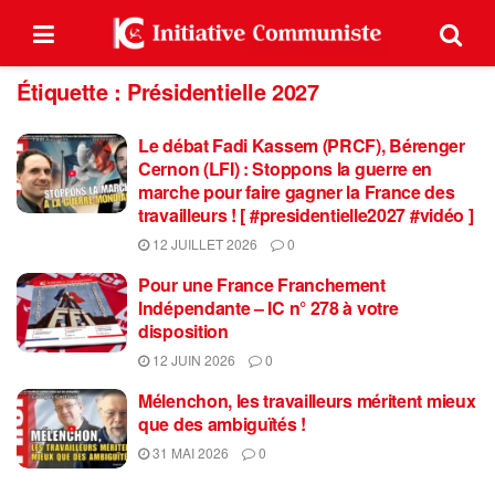
Étiquette :
Présidentielle 2027
Le débat Fadi Kassem (PRCF), Bérenger
Cernon (LFI) : Stoppons la guerre en
marche pour faire gagner la France des
travailleurs ! [ #presidentielle2027 #vidéo ]
12 JUILLET 2026
0
Pour une France Franchement
Indépendante – IC n° 278 à votre
disposition
12 JUIN 2026
0
Mélenchon, les travailleurs méritent mieux
que des ambiguïtés !
31 MAI 2026
0