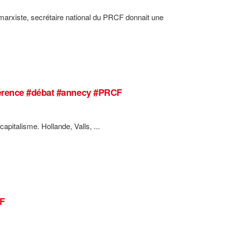
marxiste, secrétaire national du PRCF donnait une
férence #débat #annecy #PRCF
apitalisme. Hollande, Valls, ...
F