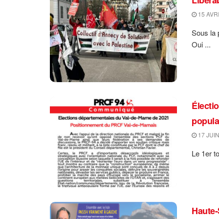
15 AVRI
Sous la 
Oui ...
Électi
popula
17 JUIN
Le 1er t
Haute-