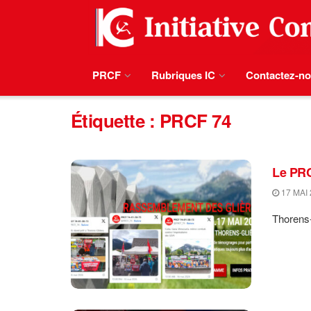
PRCF
Rubriques IC
Contactez-n
Étiquette :
PRCF 74
Le PRCF
17 MAI 
Thorens-