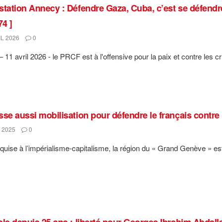
station Annecy : Défendre Gaza, Cuba, c’est se défendre
4 ]
L 2026
0
 11 avril 2026 - le PRCF est à l'offensive pour la paix et contre les cr
se aussi mobilisation pour défendre le français contre l
 2025
0
quise à l’impérialisme-capitalisme, la région du « Grand Genève » est u
ble depuis 25 ans : liberté pour Georges Ibrahim Abdall