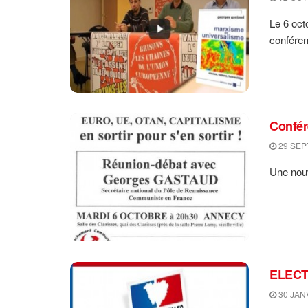
Le 6 oct
conféren
Confér
29 SEP
Une nouve
ELECT
30 JAN