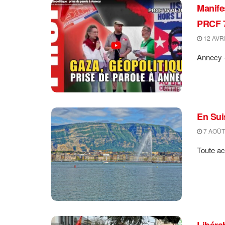
Manife
PRCF 7
12 AVRI
Annecy –
En Suis
7 AOÛT
Toute ac
Libéra