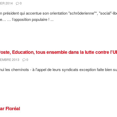
IER 2014
0
n président qui accentue son orientation "schröderienne"*, "social"-li
… … l’opposition populaire ! ...
Poste, Education, tous ensemble dans la lutte contre l’U
EMBRE 2013
0
hui les cheminots - à l'appel de leurs syndicats exception faite bien su
ar Floréal