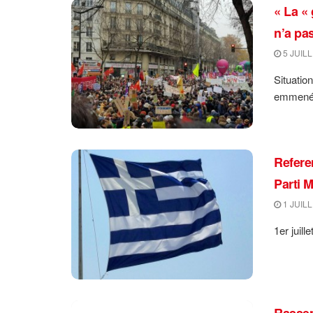
« La « 
n’a pa
5 JUILL
Situatio
emmené 
Refere
Parti 
1 JUILL
1er juil
Rassem