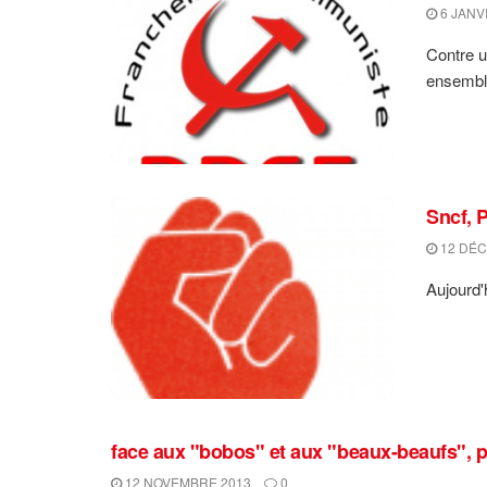
6 JANV
Contre u
ensemble
Sncf, 
12 DÉC
Aujourd'
face aux "bobos" et aux "beaux-beaufs", p
12 NOVEMBRE 2013
0