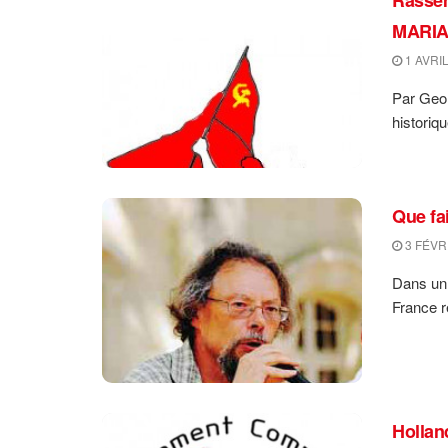
MARIAN
1 AVRIL
Par Geor
historiqu
Que fa
3 FÉVR
Dans un 
France re
Hollan