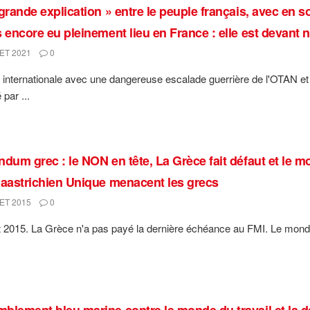
grande explication » entre le peuple français, avec en so
s encore eu pleinement lieu en France : elle est devant
ET 2021
0
n internationale avec une dangereuse escalade guerrière de l'OTAN et l
par ...
ndum grec : le NON en tête, La Grèce fait défaut et le m
Maastrichien Unique menacent les grecs
ET 2015
0
let 2015. La Grèce n'a pas payé la dernière échéance au FMI. Le monde
blement bleu marine contre le monde du travail et