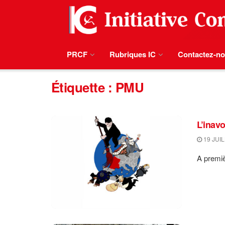
PRCF
Rubriques IC
Contactez-n
Étiquette :
PMU
L’inav
19 JUIL
A premiè