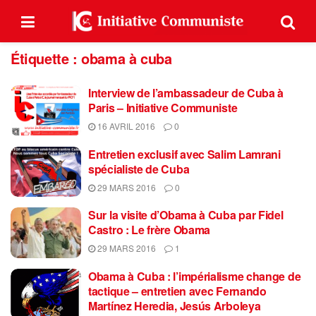
Étiquette :
obama à cuba
Interview de l’ambassadeur de Cuba à
Paris – Initiative Communiste
16 AVRIL 2016
0
Entretien exclusif avec Salim Lamrani
spécialiste de Cuba
29 MARS 2016
0
Sur la visite d’Obama à Cuba par Fidel
Castro : Le frère Obama
29 MARS 2016
1
Obama à Cuba : l’impérialisme change de
tactique – entretien avec Fernando
Martínez Heredia, Jesús Arboleya