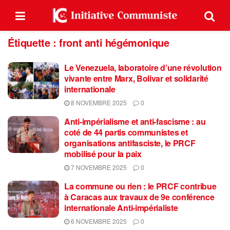
Étiquette :
front anti hégémonique
Le Venezuela, laboratoire d’une révolution
vivante entre Marx, Bolivar et solidarité
internationale
8 NOVEMBRE 2025
0
Anti-impérialisme et anti-fascisme : au
coté de 44 partis communistes et
organisations antifasciste, le PRCF
mobilisé pour la paix
7 NOVEMBRE 2025
0
La commune ou rien : le PRCF contribue
à Caracas aux travaux de 9e conférence
internationale Anti-impérialiste
6 NOVEMBRE 2025
0