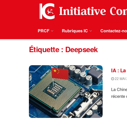
PRCF
Rubriques IC
Contactez-n
Étiquette :
Deepseek
IA : La
22 MAI 
La Chine
récente d