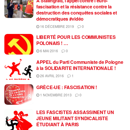
À Stalingrad, l’appel contre l’euro-
fascisation et la résistance contre la
destruction des conquêtes sociales et
démocratiques #vidéo
16 DÉCEMBRE 2019
0
LIBERTÉ POUR LES COMMUNISTES
POLONAIS ! …
6 MAI 2016
0
APPEL du Parti Communiste de Pologne
à la SOLIDARITE INTERNATIONALE !
26 AVRIL 2016
1
GRÈCE-UE : FASCISATION !
1 NOVEMBRE 2013
0
LES FASCISTES ASSASSINENT UN
JEUNE MILITANT SYNDICALISTE
ÉTUDIANT À PARIS