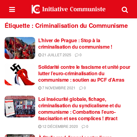
Étiquette :
Criminalisation du Communisme
L’hiver de Prague : Stop à la
criminalisation du communisme !
21 JUILLET 2025
0
Solidarité contre le fascisme et unité pour
lutter l’euro-criminalisation du
communisme : soutien au PCF d’Arras
7 NOVEMBRE 2021
0
Loi Insécurité globale, fichage,
criminalisation du syndicalisme et du
communisme : Combattons l’euro-
fascisation et ses complices ! #tract
12 DÉCEMBRE 2020
0