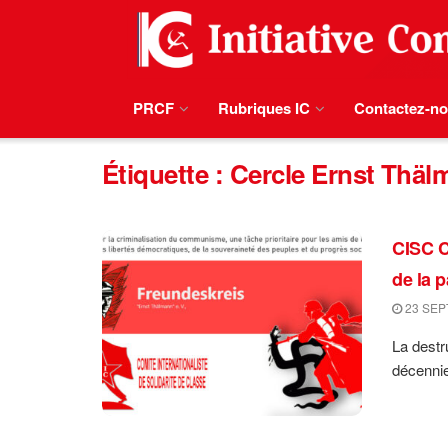
PRCF
Rubriques IC
Contactez-n
Étiquette :
Cercle Ernst Thäl
CISC C
de la 
23 SEP
La destr
décennie