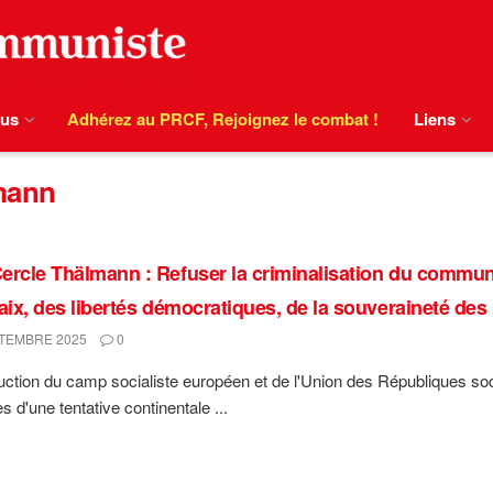
ous
Adhérez au PRCF, Rejoignez le combat !
Liens
mann
ercle Thälmann : Refuser la criminalisation du communi
paix, des libertés démocratiques, de la souveraineté des
TEMBRE 2025
0
uction du camp socialiste européen et de l'Union des Républiques so
s d'une tentative continentale ...