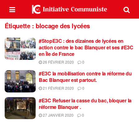
Étiquette :
blocage des lycées
#StopE3C : des dizaines de lycées en
action contre le bac Blanquer et ses #E3C
en Île de France
26 FÉVRIER 2020
0
#E3C la mobilisation contre la réforme du
Bac Blanquer est partout.
21 FÉVRIER 2020
0
#E3C Refuser la casse du bac, bloquer la
réforme Blanquer .
27 JANVIER 2020
0