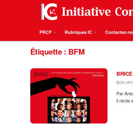
PRCF
Rubriques IC
Contactez-n
Étiquette :
BFM
BRICE
29 JAN
Par Anto
il récite 