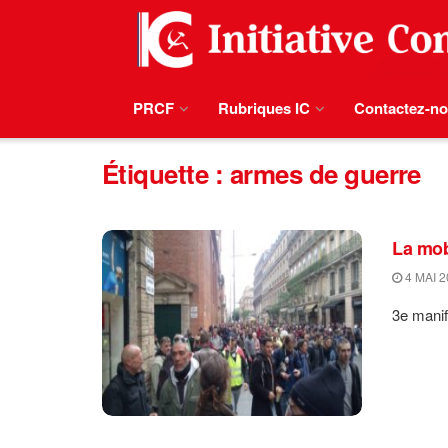
PRCF
Rubriques IC
Contactez-n
Étiquette :
armes de guerre
La mob
4 MAI 2
3e manife