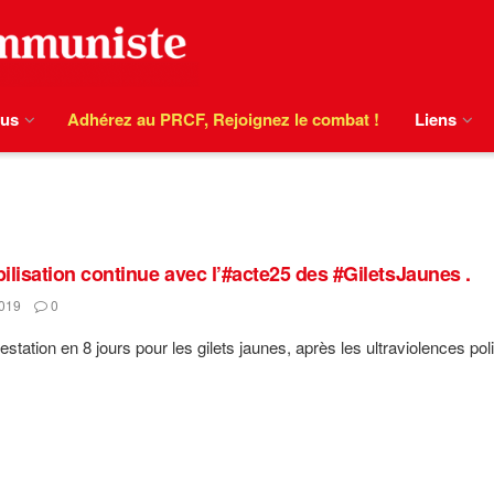
ous
Adhérez au PRCF, Rejoignez le combat !
Liens
ilisation continue avec l’#acte25 des #GiletsJaunes .
019
0
station en 8 jours pour les gilets jaunes, après les ultraviolences poli