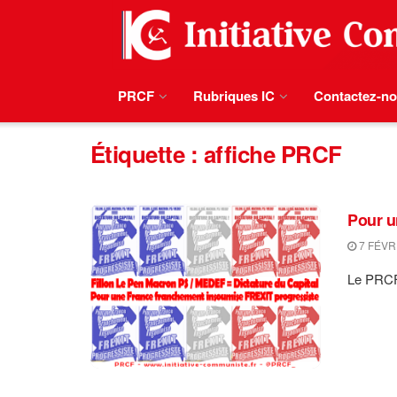
PRCF
Rubriques IC
Contactez-n
Étiquette :
affiche PRCF
Pour u
7 FÉVR
Le PRCF 