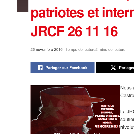
patriotes et inter
JRCF 26 11 16
26 novembre 2016
Temps de lecture2 mins de lecture
Partager sur Facebook
Partage
Nous a
Castro
La JRC
soutie
révolu