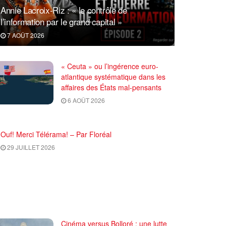
Annie Lacroix-Riz : « le contrôle de
l’information par le grand capital »
7 AOÛT 2026
« Ceuta » ou l’ingérence euro-
atlantique systématique dans les
affaires des États mal-pensants
6 AOÛT 2026
Ouf! Merci Télérama! – Par Floréal
29 JUILLET 2026
Cinéma versus Bolloré : une lutte