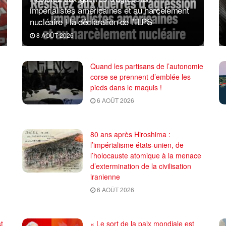
impérialistes américaines et au harcèlement
nucléaire ! la déclaration de l’ILPS
8 AOÛT 2026
Quand les partisans de l’autonomie
corse se prennent d’emblée les
pieds dans le maquis !
6 AOÛT 2026
80 ans après Hiroshima :
l’impérialisme états-unien, de
l’holocauste atomique à la menace
d’extermination de la civilisation
iranienne
6 AOÛT 2026
t
« Le sort de la paix mondiale est