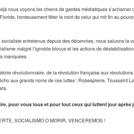
éjà nous voyons les chiens de gardes médiatiques s’acharner c
oride, honteusement fêter la mort de celui qui mit fin au pouvoir 
socialiste entretenue depuis des décennies, nous saluons la vo
cialisme malgré l’ignoble blocus et les actions de déstabilisati
ats manquées.
stoire révolutionnaire, de la révolution française aux révolut
s écho aux grands noms de ces luttes : Robespierre, Toussaint L
ara.
re, pour vous tous et pour tout ceux qui luttent jour après j
UERTE, SOCIALISMO O MORIR, VENCEREMOS !