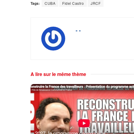
Tags:
CUBA
Fidel Castro
JRCF
- -
A lire sur le même thème
2027, le programme communiste :