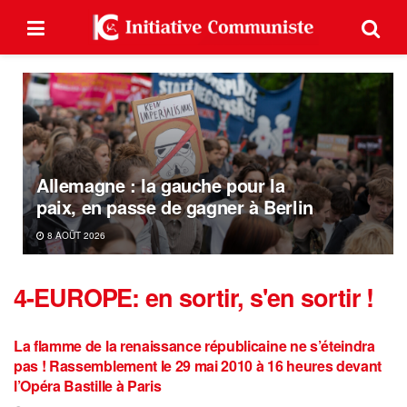
Allemagne : la gauche pour la
paix, en passe de gagner à Berlin
8 AOÛT 2026
4-EUROPE: en sortir, s'en sortir !
La flamme de la renaissance républicaine ne s’éteindra
pas ! Rassemblement le 29 mai 2010 à 16 heures devant
l’Opéra Bastille à Paris