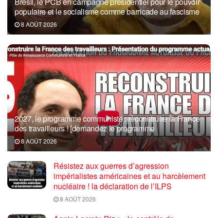
Brésil, le PCB en campagne présidentiel pour le pouvoir
populaire et le socialisme comme barricade au fascisme
8 AOÛT 2026
2027, le programme communiste : reconstruire la France
des travailleurs ! [demandez le programme
8 AOÛT 2026
Résistez aux guerres d’agression
impérialistes américaines et au harcèlement
nucléaire ! la déclaration de l’ILPS
8 AOÛT 2026