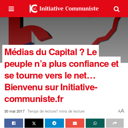
Médias du Capital ? Le
peuple n’a plus confiance et
se tourne vers le net…
Bienvenu sur Initiative-
communiste.fr
A
30 mai 2017
Temps de lecture7 mins de lecture
A