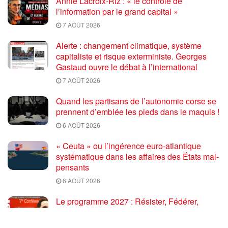
Annie Lacroix-Riz : « le contrôle de
l’information par le grand capital »
7 AOÛT 2026
Alerte : changement climatique, système
capitaliste et risque exterministe. Georges
Gastaud ouvre le débat à l’international
7 AOÛT 2026
Quand les partisans de l’autonomie corse se
prennent d’emblée les pieds dans le maquis !
6 AOÛT 2026
« Ceuta » ou l’ingérence euro-atlantique
systématique dans les affaires des États mal-
pensants
6 AOÛT 2026
Le programme 2027 : Résister, Fédérer,
Reconstruire – Fadi Kassem fait le point sur
les grandes orientations pour faire gagner la