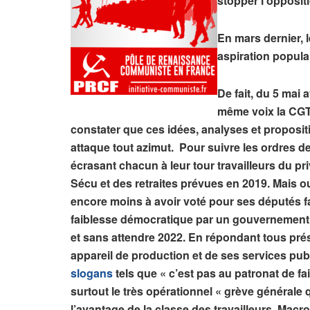
stopper l’oppositi
En mars dernier, 
aspiration populai
De fait, du 5 mai
même voix la CGT 
constater que ces idées, analyses et proposi
attaque tout azimut. Pour suivre les ordres d
écrasant chacun à leur tour travailleurs du pr
Sécu et des retraites prévues en 2019. Mais ou
encore moins à avoir voté pour ses députés fan
faiblesse démocratique par un gouvernement viol
et sans attendre 2022. En répondant tous prés
appareil de production et de ses services publ
slogans
tels que « c’est pas au patronat de fa
surtout le très opérationnel « grève générale 
l’avantage de la classe des travailleurs. Macr