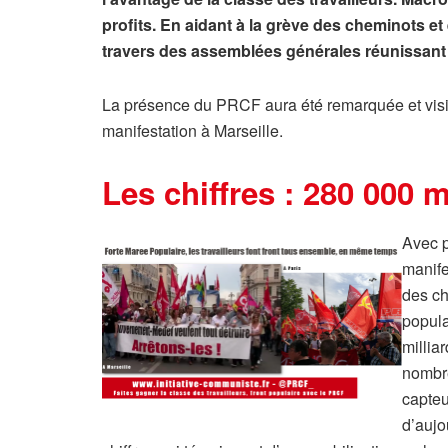
profits. En aidant à la grève des cheminots e
travers des assemblées générales réunissant l
La présence du PRCF aura été remarquée et visi
manifestation à Marseille.
Les chiffres : 280 000 
Avec p
manife
des ch
popula
millia
nombre
capteu
d’aujo