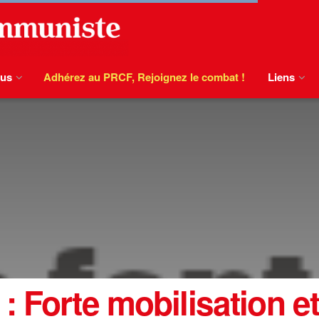
ous
Adhérez au PRCF, Rejoignez le combat !
Liens
: Forte mobilisation e