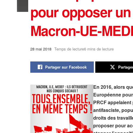
pour opposer un 
Macron-UE-MED
28 mai 2018
Temps de lecture6 mins de lecture
Partager sur Facebook
Partage
En 2016, alors que
Européenne pour f
PRCF appelaient p
antifasciste, popu
droits des travail
proposer pour acc