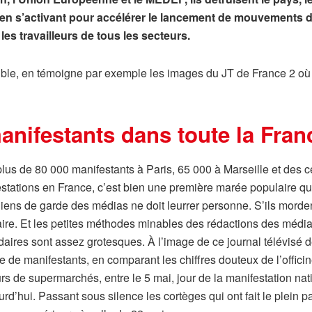
t en s’activant pour accélérer le lancement de mouvements de
es travailleurs de tous les secteurs.
ble, en témoigne par exemple les images du JT de France 2 où 
manifestants dans toute la Fran
lus de 80 000 manifestants à Paris, 65 000 à Marseille et des c
stations en France, c’est bien une première marée populaire qu
iens de garde des médias ne doit leurrer personne. S’ils mordent
ire. Et les petites méthodes minables des rédactions des médi
rdaires sont assez grotesques. À l’image de ce journal télévis
 de manifestants, en comparant les chiffres douteux de l’offic
rs de supermarchés, entre le 5 mai, jour de la manifestation na
urd’hui. Passant sous silence les cortèges qui ont fait le plein p