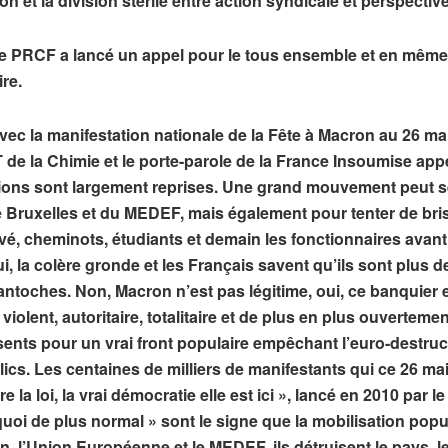
on et la division stérile entre action syndicale et perspective
le PRCF a lancé un appel pour le tous ensemble et en même
re.
 avec la manifestation nationale de la Fête à Macron au 26 ma
de la Chimie et le porte-parole de la France Insoumise appe
tions sont largement reprises. Une grand mouvement peut se
e Bruxelles et du MEDEF, mais également pour tenter de bris
ivé, cheminots, étudiants et demain les fonctionnaires avant
i, la colère gronde et les Français savent qu’ils sont plus 
toches. Non, Macron n’est pas légitime, oui, ce banquier es
ent, autoritaire, totalitaire et de plus en plus ouvertement 
ents pour un vrai front populaire empêchant l’euro-destruc
ics. Les centaines de milliers de manifestants qui ce 26 mai
ire la loi, la vrai démocratie elle est ici », lancé en 2010
quoi de plus normal » sont le signe que la mobilisation popu
on, l’Union Européenne et le MEDEF, ils détruisent le pays, 