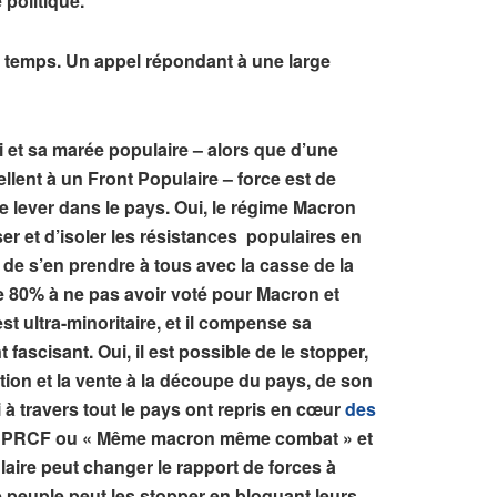
 politique.
 temps. Un appel répondant à une large
i et sa marée populaire – alors que d’une
llent à un Front Populaire – force est de
 lever dans le pays. Oui, le régime Macron
er et d’isoler les résistances populaires en
 de s’en prendre à tous avec la casse de la
de 80% à ne pas avoir voté pour Macron et
t ultra-minoritaire, et il compense sa
fascisant. Oui, il est possible de le stopper,
tion et la vente à la découpe du pays, de son
 à travers tout le pays ont repris en cœur
des
 par le PRCF ou « Même macron même combat » et
laire peut changer le rapport de forces à
le peuple peut les stopper en bloquant leurs