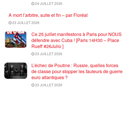
24 JUILLET 2026
A mort l’arbitre, suite et fin – par Floréal
23 JUILLET 2026
Ce 25 juillet manifestons à Paris pour NOUS
défendre avec Cuba ! [Paris 14H30 – Place
Rueff #26Julio ]
23 JUILLET 2026
L’échec de Poutine : Russie, quelles forces
de classe pour stopper les fauteurs de guerre
euro atlantiques ?
23 JUILLET 2026
Coupe du monde de football 2026 : une fin
salutaire pour une compétition délétère
23 JUILLET 2026
Trump et Rubio déclarent la guerre au
communisme … par Gilles Questiaux