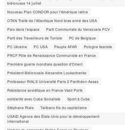
biélorusse 14 juillet
Nouveau Plan CONDOR pour l'Amérique latine
OTAN Traité de l'Atlantique Nord bras armé des USA
Paix dans l'espace
Parti Communiste du Venezuela PCV
Parti des Travailleurs de Tunisie
PC de Belgique
PC Ukraine
PC USA
Peuple AFAR
Pologne fasciste
PRCF Pôle de Renaissance Communiste en France
Première guerre mondiale question d'Orient
Président Biélorussie Alexandre Loukachenko
Professeur RIALS Université Paris 2 Panthéon-Assas
Résistance soviétique en France Vasil Porik
solidarité avec Cuba Socialiste
Sport à Cuba
Stéphane Rials
Talibans fils du capitalisme
USAID Agence des États-Unis pour le développement
international
Victoire du camarade Stefan Engel en Thuringe