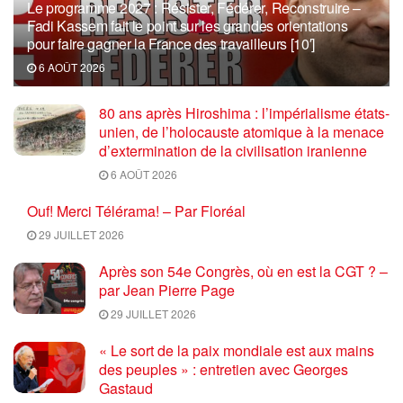
Le programme 2027 : Résister, Fédérer, Reconstruire –
Fadi Kassem fait le point sur les grandes orientations
pour faire gagner la France des travailleurs [10′]
6 AOÛT 2026
80 ans après Hiroshima : l’impérialisme états-
unien, de l’holocauste atomique à la menace
d’extermination de la civilisation iranienne
6 AOÛT 2026
Ouf! Merci Télérama! – Par Floréal
29 JUILLET 2026
Après son 54e Congrès, où en est la CGT ? –
par Jean Pierre Page
29 JUILLET 2026
« Le sort de la paix mondiale est aux mains
des peuples » : entretien avec Georges
Gastaud