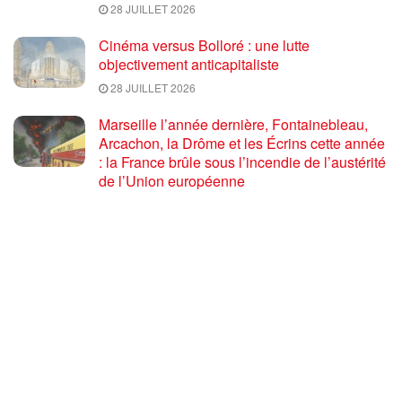
28 JUILLET 2026
Cinéma versus Bolloré : une lutte
objectivement anticapitaliste
28 JUILLET 2026
Marseille l’année dernière, Fontainebleau,
Arcachon, la Drôme et les Écrins cette année
: la France brûle sous l’incendie de l’austérité
de l’Union européenne
26 JUILLET 2026
« Cuba socialiste est la digue avancée des
peuples libres » – Gilda Landini PRCF [
#Paris manifestation de solidarité avec Cuba
#26Julio ]
25 JUILLET 2026
Incendies, canicules, capitalisme : la France
au bord du brasier
24 JUILLET 2026