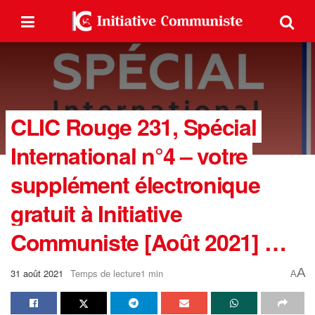
CLIC Rouge 231, Spécial
International n°4 – votre
supplément électronique
gratuit à Initiative
Communiste [Août 2021] …
A
31 août 2021
Temps de lecture1 min
A