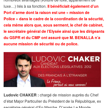
luxe…) liés à sa fonction.
Il bénéficiait également d’un
Port d’arme dont la raison est une « mission de
Police » dans le cadre de la coordination de la sécurité,
cela même alors que, sous serment, le chef de cabinet,
le secrétaire général de l’Elysée ainsi que les dirigeants
du GSPR et du CMP ont assuré que M. BENALLA n’a
aucune mission de sécurité ou de police.
Ludovic CHAKER :
chargé de mission auprès du Chef
d’état Major Particulier du Président de la République, ex
secrétaire général d’En Marche. D’après Le Monde,