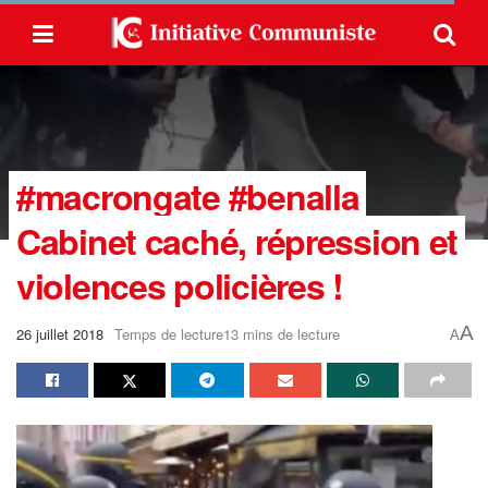
#macrongate #benalla
Cabinet caché, répression et
violences policières !
A
26 juillet 2018
Temps de lecture13 mins de lecture
A