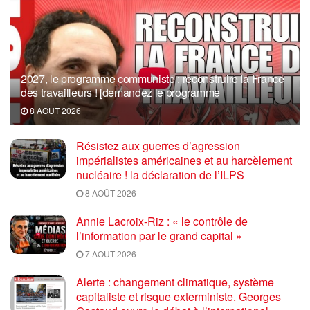
2027, le programme communiste : reconstruire la France
des travailleurs ! [demandez le programme
8 AOÛT 2026
Résistez aux guerres d’agression
impérialistes américaines et au harcèlement
nucléaire ! la déclaration de l’ILPS
8 AOÛT 2026
Annie Lacroix-Riz : « le contrôle de
l’information par le grand capital »
7 AOÛT 2026
Alerte : changement climatique, système
capitaliste et risque exterministe. Georges